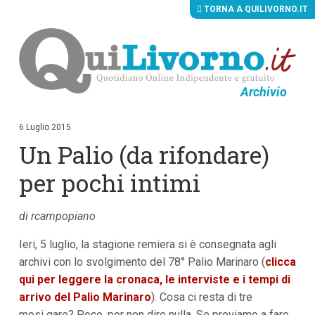
TORNA A QUILIVORNO.IT
Archivio
V
a
i
6 Luglio 2015
a
Un Palio (da rifondare)
i
c
o
per pochi intimi
n
t
e
di rcampopiano
n
u
Ieri, 5 luglio, la stagione remiera si è consegnata agli
t
i
archivi con lo svolgimento del 78° Palio Marinaro (
clicca
p
qui per leggere la cronaca, le interviste e i tempi di
r
i
arrivo del Palio Marinaro
). Cosa ci resta di tre
n
mesi gare? Poco, per non dire nulla. Se proviamo a fare
c