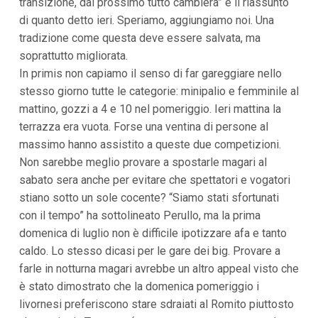
transizione, dal prossimo tutto cambierà” è il riassunto
di quanto detto ieri. Speriamo, aggiungiamo noi. Una
tradizione come questa deve essere salvata, ma
soprattutto migliorata.
In primis non capiamo il senso di far gareggiare nello
stesso giorno tutte le categorie: minipalio e femminile al
mattino, gozzi a 4 e 10 nel pomeriggio. Ieri mattina la
terrazza era vuota. Forse una ventina di persone al
massimo hanno assistito a queste due competizioni.
Non sarebbe meglio provare a spostarle magari al
sabato sera anche per evitare che spettatori e vogatori
stiano sotto un sole cocente? “Siamo stati sfortunati
con il tempo” ha sottolineato Perullo, ma la prima
domenica di luglio non è difficile ipotizzare afa e tanto
caldo. Lo stesso dicasi per le gare dei big. Provare a
farle in notturna magari avrebbe un altro appeal visto che
è stato dimostrato che la domenica pomeriggio i
livornesi preferiscono stare sdraiati al Romito piuttosto