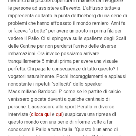
metterci una piccola copertura in maniera da invogliare
i
le persone ad assistere all’evento. L’afflusso tuttavia
i
n
rappresenta soltanto la punta dell’iceberg di una serie di
f
problemi che hanno affossato il mondo remiero. Anni fa
o
n
si faceva “a botte” per avere un posto in prima fila per
d
vedere il Palio. Ci si spingeva sulle spallette degli Scali
o
delle Cantine per non perdersi l’arrivo delle diverse
imbarcazioni. Ora invece possiamo arrivare
tranquillamente 5 minuti prima per avere una visuale
perfetta. Chi paga le conseguenze di tutto questo? I
vogatori naturalmente. Pochi incoraggiamenti e applausi
nonostante i ripetuti “solleciti” dello speaker
Massimiliano Bardocci. E’ come se le partite di calcio
venissero giocate davanti a qualche centinaio di
persone. L’assessore allo sport Perullo in diverse
interviste (
clicca qui
e
qui
) auspicava una ripresa di
questo mondo con una serie di riforme volte a far
conoscere il Palio a tutta Italia. “Questo è un anno di