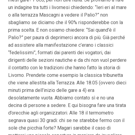
i
un indagine tra tutti i livornesi chiedendo: “Ieri eri al mare
p
o alla terrazza Mascagni a vedere il Palio?” non
a
l
sbagliamo se diciamo che il 90% risponderebbe con la
i
prima scelta. E non osiamo chiedere: “Sai quand’è il
V
a
Palio?” per paura di deprimerci ancora di più. Già perché
i
ad assistere alla manifestazione c’erano i classici
a
l
“fedelissimi”, formati dai parenti dei vogatori, dai
M
dirigenti delle sezioni nautiche e da chi non vuol perdere
e
n
il contatto con le tradizioni che hanno fatto la storia di
ù
Livorno. Prendete come esempio la classica tribunetta
P
r
che viene allestita alla Terrazza. Alle 18.05 (ovvero dieci
i
minuti prima dell’inizio delle gare a 4) era
n
desolatamente vuota. Abbiamo contato sì e no una
c
i
decina di persone a sedere. E qui bisogna fare una tirata
p
d’orecchie agli organizzatori. Alle 18 il termometro
a
l
segnava quasi 30 gradi: chi se ne starebbe fermo con il
e
sole che picchia forte? Magari sarebbe il caso di
V
a