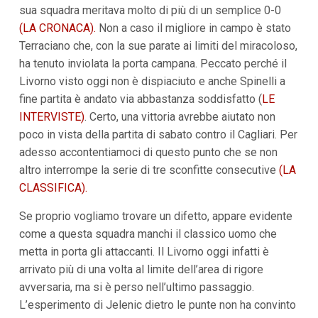
sua squadra meritava molto di più di un semplice 0-0
i
p
(LA CRONACA).
Non a caso il migliore in campo è stato
a
Terraciano che, con la sue parate ai limiti del miracoloso,
l
i
ha tenuto inviolata la porta campana. Peccato perché il
V
Livorno visto oggi non è dispiaciuto e anche Spinelli a
a
i
fine partita è andato via abbastanza soddisfatto (
LE
a
INTERVISTE)
. Certo, una vittoria avrebbe aiutato non
l
M
poco in vista della partita di sabato contro il Cagliari. Per
e
adesso accontentiamoci di questo punto che se non
n
altro interrompe la serie di tre sconfitte consecutive
ù
(LA
P
CLASSIFICA).
r
i
Se proprio vogliamo trovare un difetto, appare evidente
n
c
come a questa squadra manchi il classico uomo che
i
metta in porta gli attaccanti. Il Livorno oggi infatti è
p
a
arrivato più di una volta al limite dell’area di rigore
l
avversaria, ma si è perso nell’ultimo passaggio.
e
V
L’esperimento di Jelenic dietro le punte non ha convinto
a