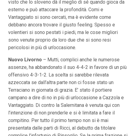
visto che lo sloveno dà il meglio di sé quando gioca da
i
i
esterno e può attaccare la profondità. Comi e
n
Vantaggiato si sono cercati, ma è evidente come
f
o
debbano ancora trovare il giusto feeling. Spesso e
n
volentieri si sono pestati i piedi, ma le cose migliori
d
sono venute proprio da loro due che si sono resi
o
pericolosi in più di un’occasione.
Nuovo Livorno
– Mutti, complici anche le numerose
assenze, ha abbandonato il suo 4-4-2 in favore di un più
offensivo 4-3-1-2. La scelta si sarebbe rilevata
azzeccata se dall’altra parte non ci fosse stato un
Terraciano in giornata di grazia. E’ stato il portiere
campano a dire di no in più di un’occasione a Cazzola e
Vantaggiato. Di contro la Salernitana è venuta qui con
l’intenzione di non prenderle e si è limitata a fare il
compitino. Per tutto il primo tempo non si è mai
presentata dalle parti di Ricci, al debutto da titolare
complice l’infortunio di Pinsoglio. Se la prima frazione si