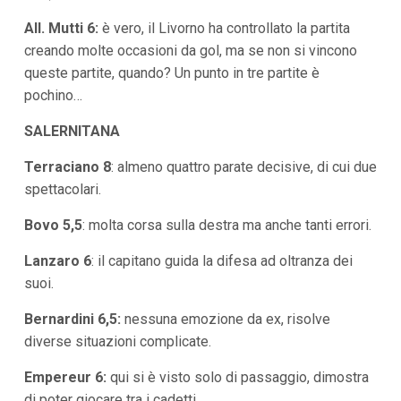
All. Mutti 6:
è vero, il Livorno ha controllato la partita
creando molte occasioni da gol, ma se non si vincono
queste partite, quando? Un punto in tre partite è
pochino…
SALERNITANA
Terraciano 8
: almeno quattro parate decisive, di cui due
spettacolari.
Bovo 5,5
:
molta corsa sulla destra ma anche tanti errori.
Lanzaro 6
: il capitano guida la difesa ad oltranza dei
suoi.
Bernardini 6,5:
nessuna emozione da ex, risolve
diverse situazioni complicate.
Empereur 6:
qui si è visto solo di passaggio, dimostra
di poter giocare tra i cadetti.