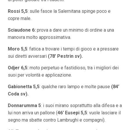
Rossi 5,5
:
sulle fasce la Salernitana spinge poco e
copre male.
Sciaudone 6:
prova a dare un minimo di ordine a una
manovra molto approssimativa.
Moro 5,5
: fatica a trovare i tempi di gioco e a pressare
sui diretti avversari
(78’ Pestrin sv).
Odjer 6,5:
moto perpetuo e fastidioso, tra i migliori dei
suoi per volontà e applicazione.
Gabionetta 5,5
:
qualche raro lampo e molte pause
(84’
Coda sv).
Donnarumma 5
: i suoi mirano soprattutto alla difesa e a
lui non arriva un pallone (
46’ Eusepi 5,5
:
vuole lasciare il
segno ma sbatte contro Lambrughi e compagni).