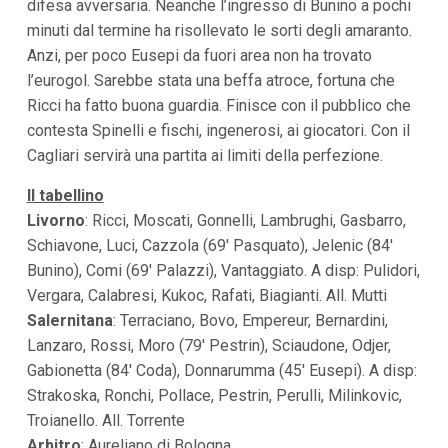
difesa avversaria. Neanche l’ingresso di Bunino a pochi
minuti dal termine ha risollevato le sorti degli amaranto.
Anzi, per poco Eusepi da fuori area non ha trovato
l’eurogol. Sarebbe stata una beffa atroce, fortuna che
Ricci ha fatto buona guardia. Finisce con il pubblico che
contesta Spinelli e fischi, ingenerosi, ai giocatori. Con il
Cagliari servirà una partita ai limiti della perfezione.
Il tabellino
Livorno
: Ricci, Moscati, Gonnelli, Lambrughi, Gasbarro,
Schiavone, Luci, Cazzola (69′ Pasquato), Jelenic (84′
Bunino), Comi (69′ Palazzi), Vantaggiato. A disp: Pulidori,
Vergara, Calabresi, Kukoc, Rafati, Biagianti. All. Mutti
Salernitana
: Terraciano, Bovo, Empereur, Bernardini,
Lanzaro, Rossi, Moro (79′ Pestrin), Sciaudone, Odjer,
Gabionetta (84′ Coda), Donnarumma (45′ Eusepi). A disp:
Strakoska, Ronchi, Pollace, Pestrin, Perulli, Milinkovic,
Troianello. All. Torrente
Arbitro
: Aureliano di Bologna