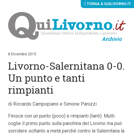
TORNA A QUILIVORNO.IT
Archivio
V
a
i
8 Dicembre 2015
a
Livorno-Salernitana 0-0.
i
c
o
Un punto e tanti
n
t
rimpianti
e
n
u
di Riccardo Campopiano e Simone Panizzi
t
i
p
Finisce con un punto (poco) e rimpianti (tanti). Mutti
r
coglie il primo punto sulla panchina del Livorno ma può
i
n
sorridere soltanto a metà perché contro la Salernitana la
c