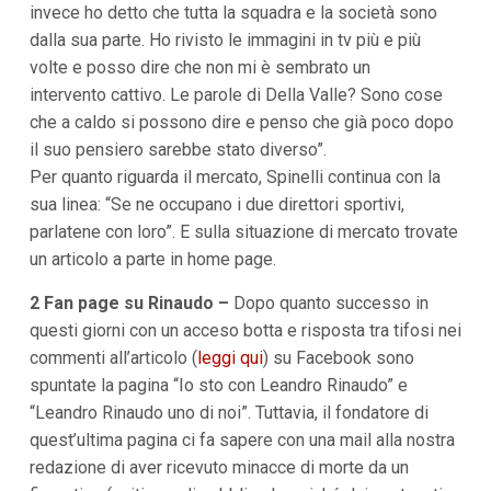
invece ho detto che tutta la squadra e la società sono
i
i
dalla sua parte. Ho rivisto le immagini in tv più e più
n
volte e posso dire che non mi è sembrato un
f
o
intervento cattivo. Le parole di Della Valle? Sono cose
n
che a caldo si possono dire e penso che già poco dopo
d
o
il suo pensiero sarebbe stato diverso”.
Per quanto riguarda il mercato, Spinelli continua con la
sua linea: “Se ne occupano i due direttori sportivi,
parlatene con loro”. E sulla situazione di mercato trovate
un articolo a parte in home page.
2 Fan page su Rinaudo –
Dopo quanto successo in
questi giorni con un acceso botta e risposta tra tifosi nei
commenti all’articolo (
leggi qui
) su Facebook sono
spuntate la pagina “Io sto con Leandro Rinaudo” e
“Leandro Rinaudo uno di noi”. Tuttavia, il fondatore di
quest’ultima pagina ci fa sapere con una mail alla nostra
redazione di aver ricevuto minacce di morte da un