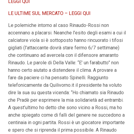
LEGGI QUI
i
p
LE ULTIME SUL MERCATO – LEGGI QUI
a
l
Le polemiche intorno al caso Rinaudo-Rossi non
i
V
accennano a placarsi. Neanche l’esito degli esami a cui il
a
calciatore viola si è sottoposto hanno rincuorato i tifosi
i
a
gigliati (l’attaccante dovrà stare fermo 6/7 settimane)
l
che continuano ad avercela con il difensore amaranto
M
e
Rinaudo. Le parole di Della Valle: “E’ un farabutto” non
n
hanno certo aiutato a distendere il clima. A provare a
ù
P
fare da paciere ci ha pensato Spinelli. Raggiunto
r
telefonicamente da Quilivorno.it il presidente ha voluto
i
n
dire la sua su questa vicenda: “Ho chiamato sia Rinaudo
c
che Pradè per esprimere la mia solidarietà ad entrambi.
i
p
A quest’ultimo ho detto che sono vicino a Rossi, ma ho
a
anche spiegato come di falli del genere ne succedono a
l
centinaia in ogni partita. Rossi è un giocatore importante
e
V
e spero che si riprenda il prima possibile. A Rinaudo
a