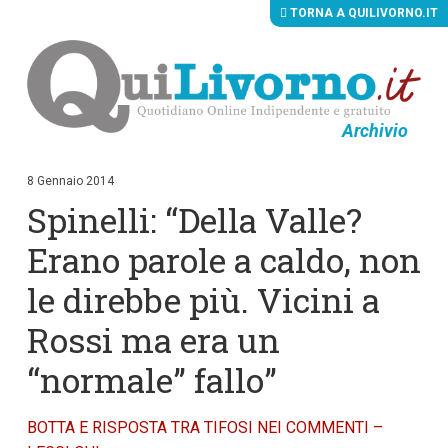
TORNA A QUILIVORNO.IT
Archivio
V
a
i
8 Gennaio 2014
a
Spinelli: “Della Valle?
i
c
o
Erano parole a caldo, non
n
t
le direbbe più. Vicini a
e
n
Rossi ma era un
u
t
i
“normale” fallo”
p
r
i
BOTTA E RISPOSTA TRA TIFOSI NEI COMMENTI –
n
c