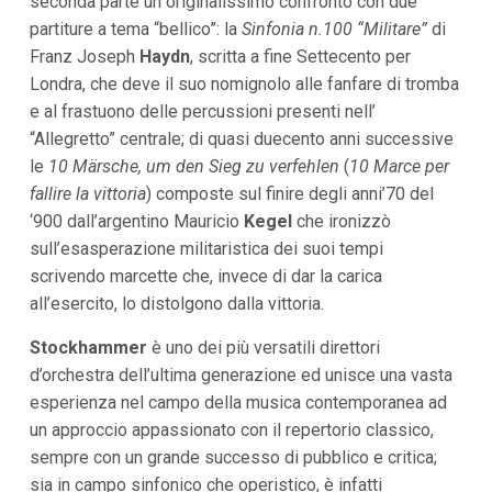
seconda parte un originalissimo confronto con due
i
partiture a tema “bellico”: la
Sinfonia n.100 “Militare”
di
i
n
Franz Joseph
Haydn
, scritta a fine Settecento per
f
Londra, che deve il suo nomignolo alle fanfare di tromba
o
n
e al frastuono delle percussioni presenti nell’
d
“Allegretto” centrale; di quasi duecento anni successive
o
le
10 Märsche, um den Sieg zu verfehlen
(
10 Marce per
fallire la vittoria
) composte sul finire degli anni’70 del
‘900 dall’argentino Mauricio
Kegel
che ironizzò
sull’esasperazione militaristica dei suoi tempi
scrivendo marcette che, invece di dar la carica
all’esercito, lo distolgono dalla vittoria.
Stockhammer
è uno dei più versatili direttori
d’orchestra dell’ultima generazione ed unisce una vasta
esperienza nel campo della musica contemporanea ad
un approccio appassionato con il repertorio classico,
sempre con un grande successo di pubblico e critica;
sia in campo sinfonico che operistico, è infatti