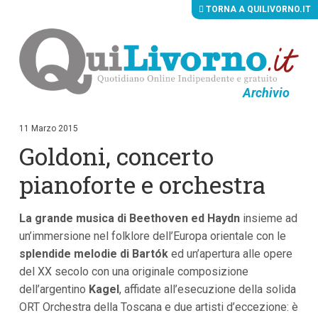
TORNA A QUILIVORNO.IT
Archivio
V
a
i
11 Marzo 2015
a
Goldoni, concerto
i
c
o
pianoforte e orchestra
n
t
e
La grande musica di Beethoven ed Haydn
insieme ad
n
u
un’immersione nel folklore dell’Europa orientale con le
t
splendide melodie di Bartók
ed un’apertura alle opere
i
p
del XX secolo con una originale composizione
r
dell’argentino
Kagel
, affidate all’esecuzione della solida
i
ORT Orchestra della Toscana e due artisti d’eccezione: è
n
c