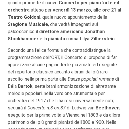
quanto promette il nuovo
Concerto per pianoforte ed
i
orchestra
atteso per
venerdì 13 marzo, alle ore 21 al
p
a
Teatro Goldoni
, quale nuovo appuntamento della
l
Stagione Musicale
, che vedrà impegnati sul
i
V
palcoscenico il
direttore americano Jonathan
a
Stockhammer
e la
pianista russa Lilya Zilberstein
.
i
a
l
Secondo una felice formula che contraddistingue la
M
programmazione dell’ORT, il Concerto si propone di far
e
n
apprezzare alcune pagine tra le più amate ed eseguite
ù
del repertorio classico accanto a brani dal più raro
P
r
ascolto: nella prima parte alle
Danze popolari rumene
di
i
Béla
Bartok
, sette brani armonizzazione di altrettante
n
melodie popolari, nella versione strumentale per
c
i
orchestra del 1917 che li ha resi universalmente noti;
p
seguirà il
Concerto n.3 op.37
di Ludwig van
Beethoven
,
a
l
eseguito per la prima volta a Vienna nel 1803 e da allora
e
patrimonio dei più grandi pianisti dell’800 e ‘900. Nella
V
a