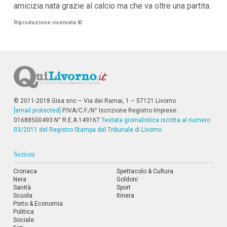
amicizia nata grazie al calcio ma che va oltre una partita.
i
i
n
Riproduzione riservata
©
f
o
n
d
o
© 2011-2018 Gisa snc – Via dei Ramai, 1 – 57121 Livorno
[email protected]
P.IVA/C.F./N° Iscrizione Registro Imprese:
01688500493 N° R.E.A 149167
Testata giornalistica iscritta al numero
03/2011 del Registro Stampa del Tribunale di Livorno
Sezioni
Cronaca
Spettacolo & Cultura
Nera
Goldoni
Sanità
Sport
Scuola
Itinera
Porto & Economia
Politica
Sociale