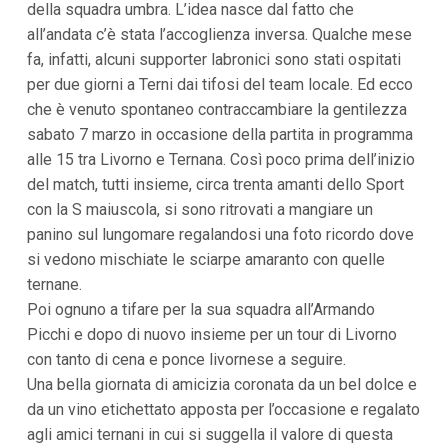
della squadra umbra. L’idea nasce dal fatto che
i
all’andata c’è stata l’accoglienza inversa. Qualche mese
p
a
fa, infatti, alcuni supporter labronici sono stati ospitati
l
per due giorni a Terni dai tifosi del team locale. Ed ecco
i
V
che è venuto spontaneo contraccambiare la gentilezza
a
sabato 7 marzo in occasione della partita in programma
i
a
alle 15 tra Livorno e Ternana. Così poco prima dell’inizio
l
del match, tutti insieme, circa trenta amanti dello Sport
M
e
con la S maiuscola, si sono ritrovati a mangiare un
n
panino sul lungomare regalandosi una foto ricordo dove
ù
P
si vedono mischiate le sciarpe amaranto con quelle
r
ternane.
i
n
Poi ognuno a tifare per la sua squadra all’Armando
c
Picchi e dopo di nuovo insieme per un tour di Livorno
i
p
con tanto di cena e ponce livornese a seguire.
a
Una bella giornata di amicizia coronata da un bel dolce e
l
da un vino etichettato apposta per l’occasione e regalato
e
V
agli amici ternani in cui si suggella il valore di questa
a