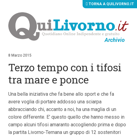
TORNA A QUILIVORNO.IT
Archivio
V
a
i
8 Marzo 2015
a
Terzo tempo con i tifosi
i
c
o
tra mare e ponce
n
t
e
Una bella iniziativa che fa bene allo sport e che fa
n
u
avere voglia di portare addosso una sciarpa
t
abbracciando chi, accanto a noi, ha una maglia di un
i
p
colore differente. E’ questo quello che hanno messo in
r
campo alcuni tifosi amaranto accogliendo prima e dopo
i
la partita Livorno-Ternana un gruppo di 12 sostenitori
n
c