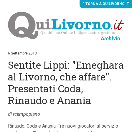
TORNA A QUILIVORNO.IT
Archivio
V
a
i
6 Settembre 2013
a
Sentite Lippi: "Emeghara
i
c
o
al Livorno, che affare".
n
t
Presentati Coda,
e
n
Rinaudo e Anania
u
t
i
p
di rcampopiano
r
i
Rinaudo, Coda e Anania. Tre nuovi giocatori al servizio
n
c