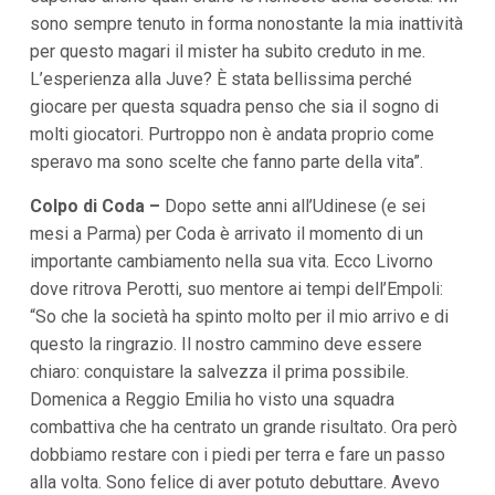
i
sono sempre tenuto in forma nonostante la mia inattività
i
per questo magari il mister ha subito creduto in me.
n
f
L’esperienza alla Juve? È stata bellissima perché
o
giocare per questa squadra penso che sia il sogno di
n
d
molti giocatori. Purtroppo non è andata proprio come
o
speravo ma sono scelte che fanno parte della vita”.
Colpo di Coda –
Dopo sette anni all’Udinese (e sei
mesi a Parma) per Coda è arrivato il momento di un
importante cambiamento nella sua vita. Ecco Livorno
dove ritrova Perotti, suo mentore ai tempi dell’Empoli:
“So che la società ha spinto molto per il mio arrivo e di
questo la ringrazio. Il nostro cammino deve essere
chiaro: conquistare la salvezza il prima possibile.
Domenica a Reggio Emilia ho visto una squadra
combattiva che ha centrato un grande risultato. Ora però
dobbiamo restare con i piedi per terra e fare un passo
alla volta. Sono felice di aver potuto debuttare. Avevo