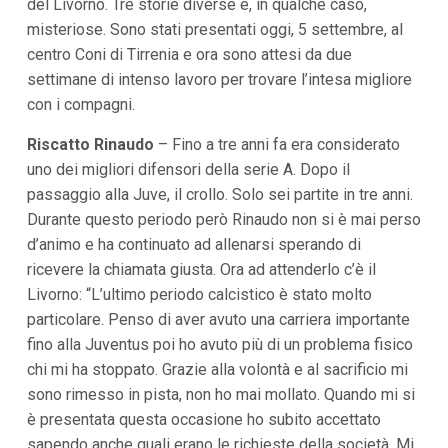
del Livorno. Tre storie diverse e, in qualche caso,
i
misteriose. Sono stati presentati oggi, 5 settembre, al
p
a
centro Coni di Tirrenia e ora sono attesi da due
l
settimane di intenso lavoro per trovare l’intesa migliore
i
V
con i compagni.
a
i
Riscatto Rinaudo
– Fino a tre anni fa era considerato
a
uno dei migliori difensori della serie A. Dopo il
l
M
passaggio alla Juve, il crollo. Solo sei partite in tre anni.
e
Durante questo periodo però Rinaudo non si è mai perso
n
ù
d’animo e ha continuato ad allenarsi sperando di
P
ricevere la chiamata giusta. Ora ad attenderlo c’è il
r
i
Livorno: “L’ultimo periodo calcistico è stato molto
n
particolare. Penso di aver avuto una carriera importante
c
i
fino alla Juventus poi ho avuto più di un problema fisico
p
chi mi ha stoppato. Grazie alla volontà e al sacrificio mi
a
l
sono rimesso in pista, non ho mai mollato. Quando mi si
e
è presentata questa occasione ho subito accettato
V
a
sapendo anche quali erano le richieste della società. Mi