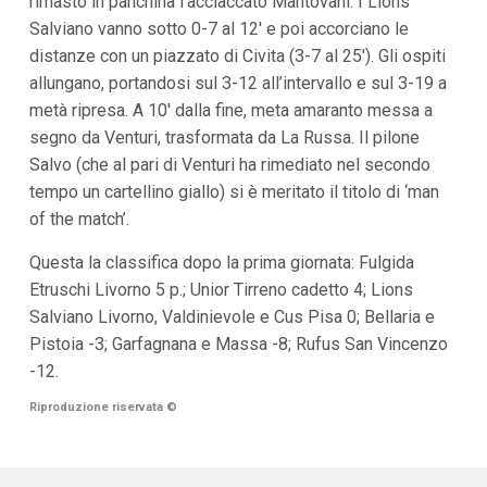
rimasto in panchina l’acciaccato Mantovani. I Lions
i
Salviano vanno sotto 0-7 al 12′ e poi accorciano le
i
n
distanze con un piazzato di Civita (3-7 al 25′). Gli ospiti
f
allungano, portandosi sul 3-12 all’intervallo e sul 3-19 a
o
n
metà ripresa. A 10′ dalla fine, meta amaranto messa a
d
segno da Venturi, trasformata da La Russa. Il pilone
o
Salvo (che al pari di Venturi ha rimediato nel secondo
tempo un cartellino giallo) si è meritato il titolo di ‘man
of the match’.
Questa la classifica dopo la prima giornata: Fulgida
Etruschi Livorno 5 p.; Unior Tirreno cadetto 4; Lions
Salviano Livorno, Valdinievole e Cus Pisa 0; Bellaria e
Pistoia -3; Garfagnana e Massa -8; Rufus San Vincenzo
-12.
Riproduzione riservata
©