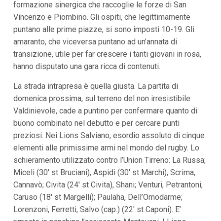
formazione sinergica che raccoglie le forze di San
i
Vincenzo e Piombino. Gli ospiti, che legittimamente
p
a
puntano alle prime piazze, si sono imposti 10-19. Gli
l
amaranto, che viceversa puntano ad un’annata di
i
V
transizione, utile per far crescere i tanti giovani in rosa,
a
hanno disputato una gara ricca di contenuti.
i
a
l
La strada intrapresa è quella giusta. La partita di
M
domenica prossima, sul terreno del non irresistibile
e
n
Valdinievole, cade a puntino per confermare quanto di
ù
buono combinato nel debutto e per cercare punti
P
r
preziosi. Nei Lions Salviano, esordio assoluto di cinque
i
elementi alle primissime armi nel mondo del rugby. Lo
n
schieramento utilizzato contro l’Union Tirreno: La Russa;
c
i
Miceli (30′ st Bruciani), Aspidi (30′ st Marchi), Scrima,
p
Cannavò; Civita (24′ st Civita), Shani; Venturi, Petrantoni,
a
l
Caruso (18′ st Margelli); Paulaha, Dell’Omodarme;
e
Lorenzoni, Ferretti, Salvo (cap.) (22′ st Caponi). E’
V
a