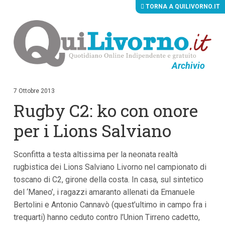
TORNA A QUILIVORNO.IT
Archivio
V
a
i
7 Ottobre 2013
a
Rugby C2: ko con onore
i
c
o
per i Lions Salviano
n
t
e
Sconfitta a testa altissima per la neonata realtà
n
u
rugbistica dei Lions Salviano Livorno nel campionato di
t
toscano di C2, girone della costa. In casa, sul sintetico
i
p
del ‘Maneo’, i ragazzi amaranto allenati da Emanuele
r
Bertolini e Antonio Cannavò (quest’ultimo in campo fra i
i
trequarti) hanno ceduto contro l’Union Tirreno cadetto,
n
c