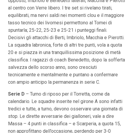
opposto, Imbriolo e Benedetti laterali, Macchia e Pierotti
i
al centro con Verre libero. I tre set si rivelano tirati,
i
n
equilibrati, ma nervi saldi nei momenti clou e il maggiore
f
tasso tecnico dei livornesi permettono al Tomei di
o
n
spuntarla; 25-22, 25-23 e 25-21 i punteggi finali.
d
Decisivi gli attacchi di Berti, Imbriolo, Macchia e Pierotti.
o
La squadra labronica, forte di altri tre punti, vola a quota
20 e si piazza in una tranquillissima posizione di metà
classifica. I ragazzi di coach Benedetto, dopo la sofferta
salvezza dello scorso anno, sono cresciuti
tecnicamente e mentalmente e puntano a confermare
con ampio anticipo la permanenza in serie C.
Serie D
– Turno di riposo per il Torretta, come da
calendario. Le squadre inserite nel girone A sono infatti
tredici e tutte, a turno, devono osservare una giornata di
stop. Le dirette avversarie dei gialloneri, vale a dire
Massa – 4 punti in classifica – e Scarperia, a quota 15,
non approfittano dell’occasione, perdendo per 3-0