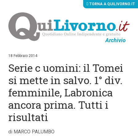
TORNA A QUILIVORNO.IT
Archivio
V
a
i
18 Febbraio 2014
a
Serie c uomini: il Tomei
i
c
o
si mette in salvo. 1° div.
n
t
femminile, Labronica
e
n
ancora prima. Tutti i
u
t
i
risultati
p
r
i
di MARCO PALUMBO
n
c