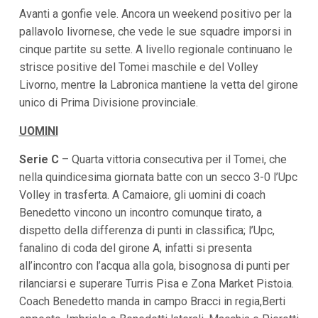
i
Avanti a gonfie vele. Ancora un weekend positivo per la
p
pallavolo livornese, che vede le sue squadre imporsi in
a
cinque partite su sette. A livello regionale continuano le
l
i
strisce positive del Tomei maschile e del Volley
V
Livorno, mentre la Labronica mantiene la vetta del girone
a
i
unico di Prima Divisione provinciale.
a
l
UOMINI
M
e
n
Serie C
– Quarta vittoria consecutiva per il Tomei, che
ù
nella quindicesima giornata batte con un secco 3-0 l’Upc
P
r
Volley in trasferta. A Camaiore, gli uomini di coach
i
Benedetto vincono un incontro comunque tirato, a
n
dispetto della differenza di punti in classifica; l’Upc,
c
i
fanalino di coda del girone A, infatti si presenta
p
all’incontro con l’acqua alla gola, bisognosa di punti per
a
l
rilanciarsi e superare Turris Pisa e Zona Market Pistoia.
e
Coach Benedetto manda in campo Bracci in regia,Berti
V
a