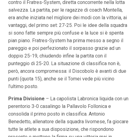
contro il Fratres-System, diretta concorrente nella lotta
salvezza. La partita, per le ragazze di coach Montella,
era anche iniziata nel migliore dei modi con la vittoria, ai
vantaggi, del primo set: 27-25. Poi le idee della squadra
si sono fatte sempre più confuse e la luce si è spenta
pian piano. Fratres-System ha prima messo a segno il
pareggio e poi perfezionato il sorpasso grazie ad un
doppio 25-19, chiudendo infine la partita con il
punteggio di 25-20. La situazione di classifica non è,
però, ancora compromessa: il Discobolo è avanti di due
punti (quota 15), anche se il Tomei vede più vicino
l’ultimo posto.
Prima Divisione
– La capolista Labronica liquida con un
perentorio 3-0 casalingo la Pallavolo Follonica e
consolida il primo posto in classifica. Antonio
Benedetto, allenatore della squadra livornese, fa giocare
tutte le atlete a sua disposizione, che rispondono
presente e mettono la firma su una vittoria mai in