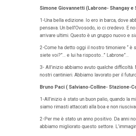
Simone Giovannetti (Labrone- Shangay e 
1-Una bella edizione. Io ero in barca, dove abb
pensava. Un bell’Ovosodo, io ci credevo. E n
arrivare ultimi. Questo è un gruppo nuovo e s
2-Come ha detto oggi il nostro timoniere “ è s
siete voi?”… e lui ha risposto…” Labrone”…
3- All’inizio abbiamo avuto qualche difficoltà.
nostri cantinieri. Abbiamo lavorato per il futur
Bruno Paci ( Salviano-Colline- Stazione-C
1-All’inizio è stato un buon palio, quando la m
siamo rimasti attaccati alla boa e non riuscivam
2-Per me è stato un anno positivo. Da anni no
abbiamo migliorato questo settore. L’immagin