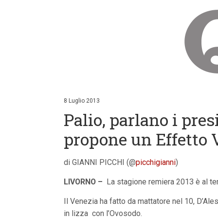
V
a
i
8 Luglio 2013
a
Palio, parlano i pres
i
c
o
propone un Effetto V
n
t
e
di GIANNI PICCHI (@
picchigianni
)
n
u
LIVORNO –
t
La stagione remiera 2013 è al term
i
p
Il Venezia ha fatto da mattatore nel 10, D’Alesio
r
in lizza con l’Ovosodo.
i