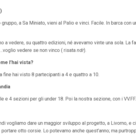
)
 gruppo, a Sa Miniato, vieni al Palio e vinci. Facile. In barca con u
a vedere, su quattro edizioni, né avevamo vinte una sola. La favo
re…voglio vedere se non vinco ( risata
ndr
).
me l’hai vista?
 fine hai visto 8 partecipanti a 4 e quattro a 10.
andia
le e 4 sezioni per gli under 18. Poi la nostra sezione, con i VV.
i vogliamo dare un maggior sviluppo al progetto, a Livorno, e città
è portare otto corsie. Lo potevamo anche quest’anno; ma purtroppo