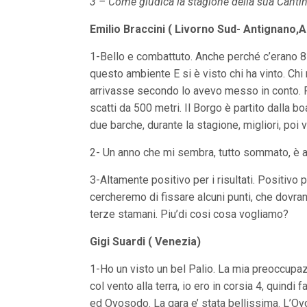
3 – Come giudica la stagione della sua Canti
V
a
i
Emilio Braccini ( Livorno Sud- Antignano
i
n
1-Bello e combattuto. Anche perché c’erano 8 
f
o
questo ambiente E si è visto chi ha vinto. Chi
n
arrivasse secondo lo avevo messo in conto. P
d
scatti da 500 metri. Il Borgo è partito dalla bo
o
due barche, durante la stagione, migliori, poi v
2- Un anno che mi sembra, tutto sommato, è a
3-Altamente positivo per i risultati. Positivo
cercheremo di fissare alcuni punti, che dovran
terze stamani. Piu’di cosi cosa vogliamo?
Gigi Suardi ( Venezia)
1-Ho un visto un bel Palio. La mia preoccupazi
col vento alla terra, io ero in corsia 4, quin
ed Ovosodo. La gara e’ stata bellissima. L’