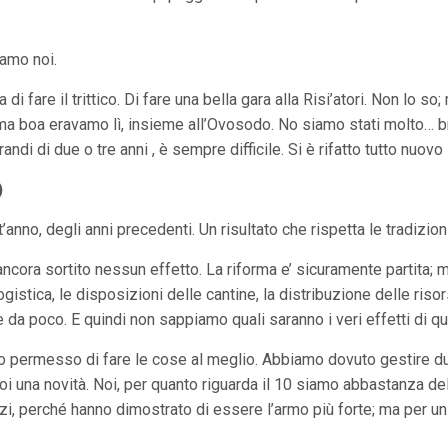
iamo noi.
i fare il trittico. Di fare una bella gara alla Risi’atori. Non lo so;
ima boa eravamo lì, insieme all’Ovosodo. No siamo stati molto… br
di di due o tre anni , è sempre difficile. Si è rifatto tutto nuovo 
)
anno, degli anni precedenti. Un risultato che rispetta le tradizioni
ncora sortito nessun effetto. La riforma e’ sicuramente partita; ma
ogistica, le disposizioni delle cantine, la distribuzione delle riso
e da poco. E quindi non sappiamo quali saranno i veri effetti di q
hanno permesso di fare le cose al meglio. Abbiamo dovuto gestire
noi una novità. Noi, per quanto riguarda il 10 siamo abbastanza de
zi, perché hanno dimostrato di essere l’armo più forte; ma per un 