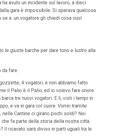
 ha avuto un incidente sul lavoro, a dieci
dalla gara è impossibile. Si sperava qualcosa
ma se a un vogatore gli chiedi cosa vuol
to le giuste barche per dare tono e lustro alla
 da fare.
e gozzette, 4 vogatori, e non abbiamo fatto
 il Palio è il Palio, ed io volevo fare onore
arca tre nuovi vogatori. E lì, visti i tempi in
o, e va in gara col cuore. Vorrei tramite
, nelle Cantine ci girano pochi soldi? Noi
che fa parte della storia della nostra città.
Il ricavato sarà diviso in parti uguali tra le