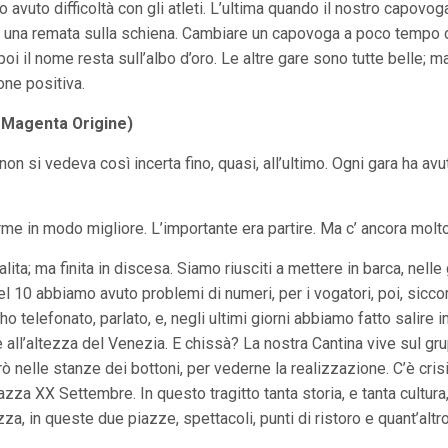
vuto difficoltà con gli atleti. L’ultima quando il nostro capovoga
od una remata sulla schiena. Cambiare un capovoga a poco tempo 
oi il nome resta sull’albo d’oro. Le altre gare sono tutte belle; 
one positiva.
-Magenta Origine)
on si vedeva così incerta fino, quasi, all’ultimo. Ogni gara ha avu
orme in modo migliore. L’importante era partire. Ma c’ ancora molto
alita; ma finita in discesa. Siamo riusciti a mettere in barca, nell
 10 abbiamo avuto problemi di numeri, per i vogatori, poi, siccome
 telefonato, parlato, e, negli ultimi giorni abbiamo fatto salire in b
ll’altezza del Venezia. E chissà? La nostra Cantina vive sul grupp
ò nelle stanze dei bottoni, per vederne la realizzazione. C’è crisi
za XX Settembre. In questo tragitto tanta storia, e tanta cultura, 
, in queste due piazze, spettacoli, punti di ristoro e quant’altro? 