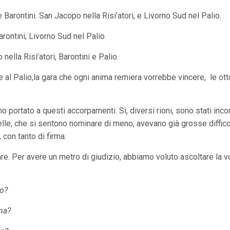
e Barontini. San Jacopo nella Risi’atori, e Livorno Sud nel Palio.
arontini; Livorno Sud nel Palio
nella Risi’atori, Barontini e Palio.
 al Palio,la gara che ogni anima remiera vorrebbe vincere, le ot
o portato a questi accorpamenti. Sì, diversi rioni, sono stati incor
le, che si sentono nominare di meno, avevano già grosse difficoltà
 con tanto di firma.
e. Per avere un metro di giudizio, abbiamo voluto ascoltare la vo
ro?
rma?