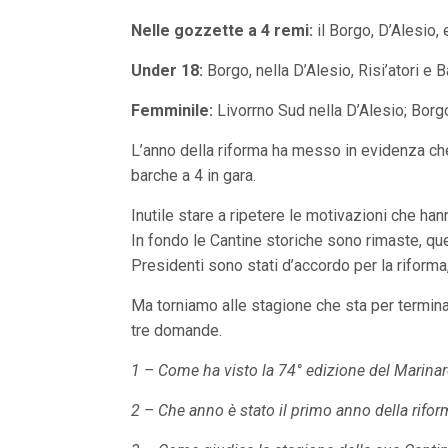
n
c
Nelle gozzette a 4 remi:
il Borgo, D’Alesio, 
i
p
Under 18:
Borgo, nella D’Alesio, Risi’atori e B
a
l
Femminile:
Livorrno Sud nella D’Alesio; Borgo 
i
V
a
L’anno della riforma ha messo in evidenza che
i
barche a 4 in gara.
a
l
M
Inutile stare a ripetere le motivazioni che hann
e
In fondo le Cantine storiche sono rimaste, quel
n
Presidenti sono stati d’accordo per la riforma,
ù
P
r
Ma torniamo alle stagione che sta per terminar
i
tre domande.
n
c
i
1 – Come ha visto la 74° edizione del Marina
p
a
2 – Che anno è stato il primo anno della rifo
l
e