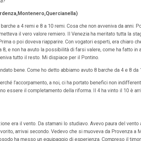
na?
,Ardenza,Montenero,Quercianella)
barche a 4 remi e 8 a 10 remi. Cosa che non avveniva da anni. Po
 metteva il vero valore remiero. Il Venezia ha meritato tutta la s
rima o poi doveva riapparire. Con vogatori esperti, era chiaro c
a 8, e non ha avuto la possibilità di farsi valere, come ha fatto in 
eniva tutto il resto. Mi dispiace per il Pontino.
ndato bene. Come ho detto abbiamo avuto 8 barche da 4 e 8 da 10
 perché l’accorpamento, a noi, ci ha portato benefici non indiffer
no essere il completamento della riforma. Il 4 ha vinto il 10 è ar
one era il vento. Da stamani lo studiavo. Avevo paura del vento al
di favorito, arrivai secondo. Vedevo che si muoveva da Provenza a 
Ovosodo ha messo un equipaggio di esperienza. Compreso il timo