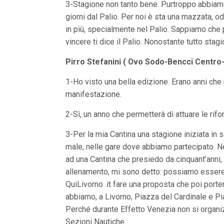
3-Stagione non tanto bene. Purtroppo abbiamo a
giorni dal Palio. Per noi è sta una mazzata, 
in più, specialmente nel Palio. Sappiamo che p
vincere ti dice il Palio. Nonostante tutto stagi
Pirro Stefanini ( Ovo Sodo-Bencci Centro
1-Ho visto una bella edizione. Erano anni che n
manifestazione.
2-Sì, un anno che permetterà di attuare le rif
3-Per la mia Cantina una stagione iniziata in s
male, nelle gare dove abbiamo partecipato. Nel
ad una Cantina che presiedo da cinquant’anni, ho
allenamento, mi sono detto: possiamo essere a
QuiLivorno .it fare una proposta che poi porter
abbiamo, a Livorno, Piazza del Cardinale e Piaz
Perché durante Effetto Venezia non si organizza
Sezioni Nautiche.