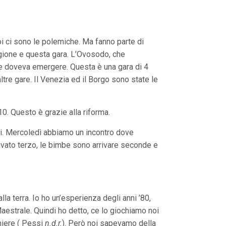
i ci sono le polemiche. Ma fanno parte di
tagione e questa gara. L’Ovosodo, che
he doveva emergere. Questa è una gara di 4
altre gare. Il Venezia ed il Borgo sono state le
. Questo è grazie alla riforma.
enti. Mercoledì abbiamo un incontro dove
rivato terzo, le bimbe sono arrivare seconde e
la terra. Io ho un’esperienza degli anni ’80,
Maestrale. Quindi ho detto, ce lo giochiamo noi
niere ( Pessi
n.d.r.
). Però noi sapevamo della