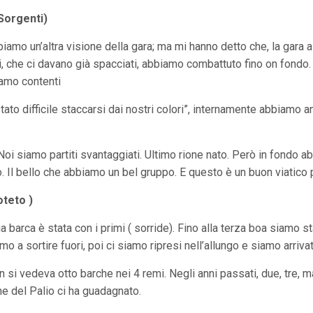
Sorgenti)
iamo un’altra visione della gara; ma mi hanno detto che, la gara a
oi, che ci davano già spacciati, abbiamo combattuto fino on fond
iamo contenti
tato difficile staccarsi dai nostri colori”, internamente abbiamo a
 Noi siamo partiti svantaggiati. Ultimo rione nato. Però in fondo 
o. Il bello che abbiamo un bel gruppo. E questo è un buon viatico p
oteto )
ia barca è stata con i primi ( sorride). Fino alla terza boa siamo 
o a sortire fuori, poi ci siamo ripresi nell’allungo e siamo arrivati
n si vedeva otto barche nei 4 remi. Negli anni passati, due, tre,
e del Palio ci ha guadagnato.