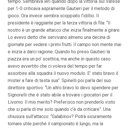
tempo. Sembrava ieri quando dopo la vittoria sul Varese
i
per 1-0 criticava aspramente Gautieri per il metodo di
p
a
gioco. Ora invece sembra scoppiato l’idillio. Il
l
presidente è raggiante per la terza vittoria di fila: “Il
i
V
nostro è un grande attacco che inizia finalmente a girare.
a
Lo avevo detto che servivano almeno una decina di
i
giornate per vedere i primi frutti. Il campo non mente mai
a
l
e inizia a darci ragione. Quando ho preso Gautieri la
M
piazza era un po’ scettica, ma anche in questo caso
e
n
avevo avvertito che ci voleva del tempo per far
ù
assorbire alla squadra il nuovo modulo. E’ stato bravo il
P
r
mister a fare di testa sua”. Spinelli poi parla del suo
i
direttore sportivo: “Un altro bravo lo devo spendere per
n
c
Signorelli che è stato abile a trovare i giocatori per il
i
Livorno. Il mio merito? Preferisco non prenderlo visto
p
a
che si parla di me solo quando c’è da criticare”. Una
l
chiusura sull’attacco: “Galabinov? Potrà sicuramente
e
V
tornare utile perché il campionato è lungo, ma la
a