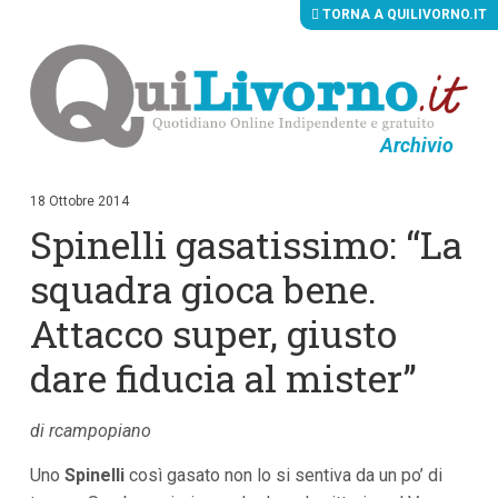
TORNA A QUILIVORNO.IT
Archivio
V
a
i
18 Ottobre 2014
a
Spinelli gasatissimo: “La
i
c
o
squadra gioca bene.
n
t
Attacco super, giusto
e
n
dare fiducia al mister”
u
t
i
p
di rcampopiano
r
i
Uno
Spinelli
così gasato non lo si sentiva da un po’ di
n
c