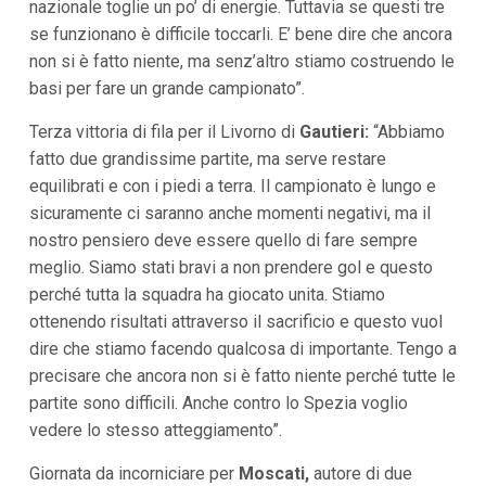
nazionale toglie un po’ di energie. Tuttavia se questi tre
i
i
se funzionano è difficile toccarli. E’ bene dire che ancora
n
non si è fatto niente, ma senz’altro stiamo costruendo le
f
o
basi per fare un grande campionato”.
n
d
Terza vittoria di fila per il Livorno di
Gautieri:
“Abbiamo
o
fatto due grandissime partite, ma serve restare
equilibrati e con i piedi a terra. Il campionato è lungo e
sicuramente ci saranno anche momenti negativi, ma il
nostro pensiero deve essere quello di fare sempre
meglio. Siamo stati bravi a non prendere gol e questo
perché tutta la squadra ha giocato unita. Stiamo
ottenendo risultati attraverso il sacrificio e questo vuol
dire che stiamo facendo qualcosa di importante. Tengo a
precisare che ancora non si è fatto niente perché tutte le
partite sono difficili. Anche contro lo Spezia voglio
vedere lo stesso atteggiamento”.
Giornata da incorniciare per
Moscati,
autore di due