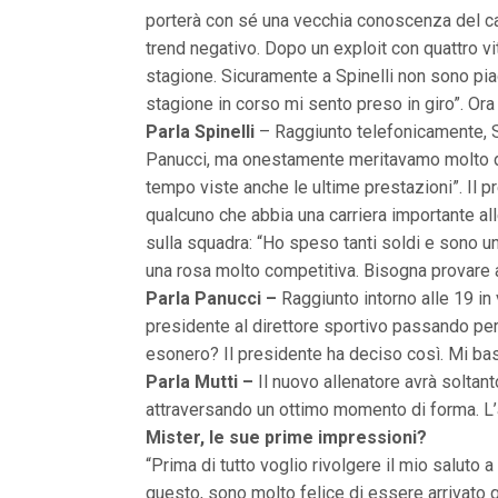
n
porterà con sé una vecchia conoscenza del cal
c
trend negativo. Dopo un exploit con quattro vitto
i
p
stagione. Sicuramente a Spinelli non sono piac
a
stagione in corso mi sento preso in giro”. Ora
l
i
Parla Spinelli
– Raggiunto telefonicamente, Sp
V
Panucci, ma onestamente meritavamo molto di p
a
i
tempo viste anche le ultime prestazioni”. Il 
a
qualcuno che abbia una carriera importante alle
l
M
sulla squadra: “Ho speso tanti soldi e sono un
e
una rosa molto competitiva. Bisogna provare a t
n
ù
Parla Panucci –
Raggiunto intorno alle 19 in 
P
presidente al direttore sportivo passando per
r
i
esonero? Il presidente ha deciso così. Mi ba
n
Parla Mutti –
Il nuovo allenatore avrà soltant
c
i
attraversando un ottimo momento di forma. L’al
p
Mister, le sue prime impressioni?
a
“Prima di tutto voglio rivolgere il mio saluto 
l
e
questo, sono molto felice di essere arrivato q