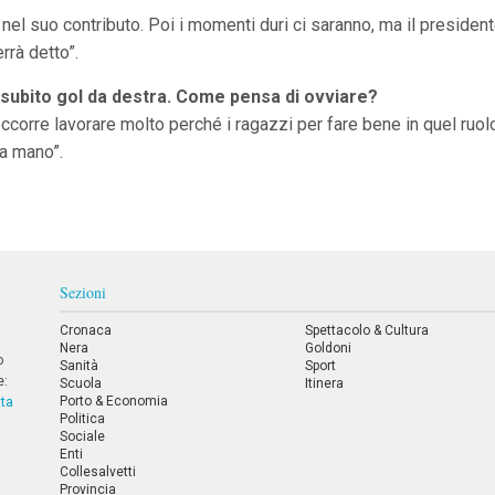
nel suo contributo. Poi i momenti duri ci saranno, ma il preside
rrà detto”.
e subito gol da destra. Come pensa di ovviare?
 occorre lavorare molto perché i ragazzi per fare bene in quel ruol
na mano”.
Sezioni
Cronaca
Spettacolo & Cultura
Nera
Goldoni
o
Sanità
Sport
e:
Scuola
Itinera
Porto & Economia
tta
Politica
Sociale
Enti
Collesalvetti
Provincia