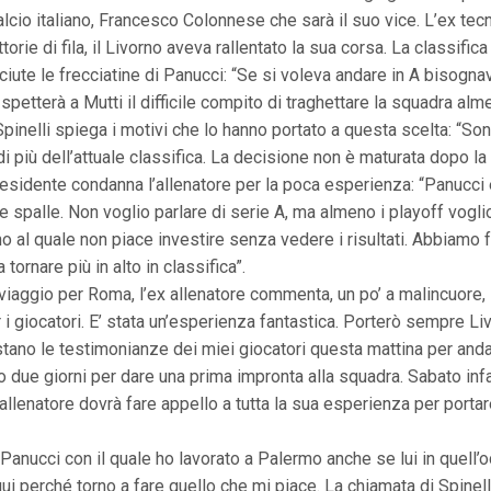
cio italiano, Francesco Colonnese che sarà il suo vice. L’ex tec
rie di fila, il Livorno aveva rallentato la sua corsa. La classifica 
iute le frecciatine di Panucci: “Se si voleva andare in A bisogna
 spetterà a Mutti il difficile compito di traghettare la squadra a
inelli spiega i motivi che lo hanno portato a questa scelta: “Son
iù dell’attuale classifica. La decisione non è maturata dopo la 
presidente condanna l’allenatore per la poca esperienza: “Panucci
 spalle. Non voglio parlare di serie A, ma almeno i playoff voglio
o al quale non piace investire senza vedere i risultati. Abbiamo fa
ornare più in alto in classifica”.
viaggio per Roma, l’ex allenatore commenta, un po’ a malincuore, la
 i giocatori. E’ stata un’esperienza fantastica. Porterò sempre L
stano le testimonianze dei miei giocatori questa mattina per and
o due giorni per dare una prima impronta alla squadra. Sabato infa
lenatore dovrà fare appello a tutta la sua esperienza per portare
a Panucci con il quale ho lavorato a Palermo anche se lui in quell’o
ui perché torno a fare quello che mi piace. La chiamata di Spinel