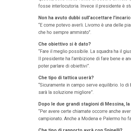
V
fosse interlocutoria. Invece il presidente è s
a
i
i
Non ha avuto dubbi sull’accettare l’incari
n
“E come potevo averli. Livorno è una delle pia
f
o
che ho sempre ammirato”.
n
d
Che obiettivo si è dato?
o
“Fare il meglio possibile. La squadra ha il gi
Il presidente ha l’ambizione di fare bene e an
poter parlare di obiettivi”.
Che tipo di tattica userà?
“Sicuramente in campo serve equilibrio. Io di
sarà la soluzione migliore”.
Dopo le due grandi stagioni di Messina, la
“Per avere certe chiamate occorre anche aver
campionato. Anche a Modena e Palermo ho fa
Che tipo di rapporto avrà con Spinelli?