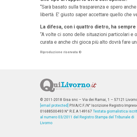
“Sarà basato sulla trasparenza e spero anche 
libertà. E’ giusto saper accettare quello che ve
La difesa, con i quattro dietro, ha sempr
“A volte ci sono delle situazioni particolari e
curata e anche chi gioca più alto dovrà fare u
Riproduzione riservata
©
© 2011-2018 Gisa snc – Via dei Ramai, 1 – 57121 Livorn
[email protected]
P.IVA/C.F./N° Iscrizione Registro Impres
01688500493 N° R.E.A 149167
Testata giornalistica iscri
al numero 03/2011 del Registro Stampa del Tribunale di
Livorno