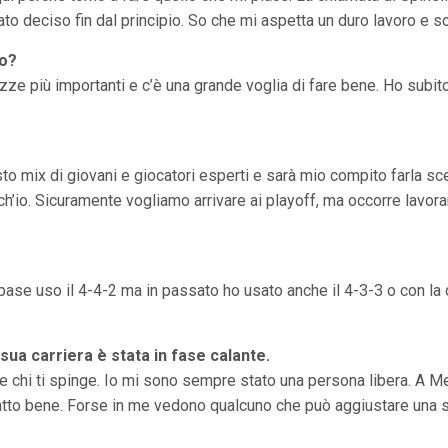
tato deciso fin dal principio. So che mi aspetta un duro lavoro e s
co?
zze più importanti e c’è una grande voglia di fare bene. Ho subit
usto mix di giovani e giocatori esperti e sarà mio compito farla 
ch’io. Sicuramente vogliamo arrivare ai playoff, ma occorre lavor
 base uso il 4-4-2 ma in passato ho usato anche il 4-3-3 o con la
 sua carriera è stata in fase calante.
e chi ti spinge. Io mi sono sempre stato una persona libera. A M
tto bene. Forse in me vedono qualcuno che può aggiustare una