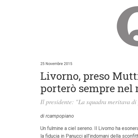
V
a
i
25 Novembre 2015
a
Livorno, preso Mutti
i
c
o
porterò sempre nel 
n
t
e
Il presidente: "La squadra meritava di p
n
u
t
di rcampopiano
i
p
Un fulmine a ciel sereno. Il Livorno ha esoner
r
la fiducia in Panucci all’indomani della sconfi
i