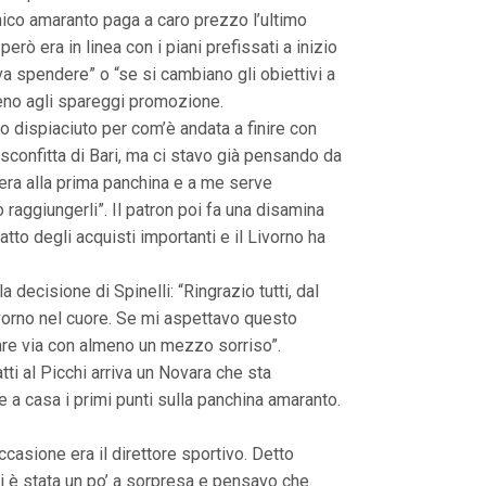
nico amaranto paga a caro prezzo l’ultimo
però era in linea con i piani prefissati a inizio
va spendere” o “se si cambiano gli obiettivi a
lmeno agli spareggi promozione.
o dispiaciuto per com’è andata a finire con
sconfitta di Bari, ma ci stavo già pensando da
 era alla prima panchina e a me serve
 raggiungerli”. Il patron poi fa una disamina
tto degli acquisti importanti e il Livorno ha
 decisione di Spinelli: “Ringrazio tutti, dal
ivorno nel cuore. Se mi aspettavo questo
are via con almeno un mezzo sorriso”.
tti al Picchi arriva un Novara che sta
 a casa i primi punti sulla panchina amaranto.
ccasione era il direttore sportivo. Detto
li è stata un po’ a sorpresa e pensavo che