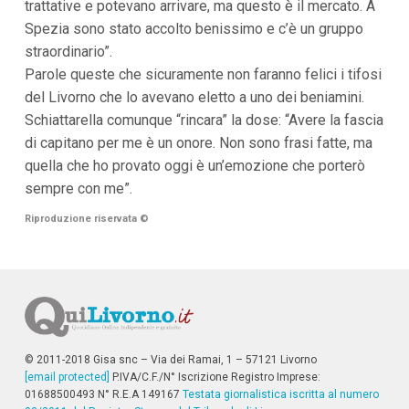
trattative e potevano arrivare, ma questo è il mercato. A
i
i
Spezia sono stato accolto benissimo e c’è un gruppo
n
straordinario”.
f
o
Parole queste che sicuramente non faranno felici i tifosi
n
del Livorno che lo avevano eletto a uno dei beniamini.
d
Schiattarella comunque “rincara” la dose: “Avere la fascia
o
di capitano per me è un onore. Non sono frasi fatte, ma
quella che ho provato oggi è un’emozione che porterò
sempre con me”.
Riproduzione riservata
©
© 2011-2018 Gisa snc – Via dei Ramai, 1 – 57121 Livorno
[email protected]
P.IVA/C.F./N° Iscrizione Registro Imprese:
01688500493 N° R.E.A 149167
Testata giornalistica iscritta al numero