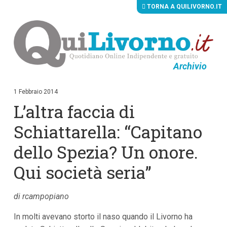
TORNA A QUILIVORNO.IT
Archivio
V
a
i
1 Febbraio 2014
a
L’altra faccia di
i
c
o
Schiattarella: “Capitano
n
t
dello Spezia? Un onore.
e
n
Qui società seria”
u
t
i
p
di rcampopiano
r
i
In molti avevano storto il naso quando il Livorno ha
n
c