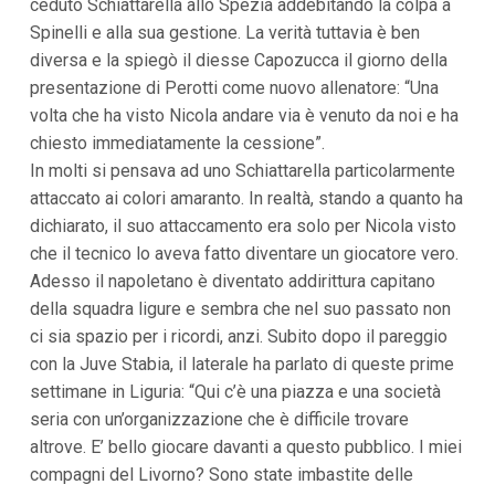
ceduto Schiattarella allo Spezia addebitando la colpa a
i
Spinelli e alla sua gestione. La verità tuttavia è ben
p
a
diversa e la spiegò il diesse Capozucca il giorno della
l
presentazione di Perotti come nuovo allenatore: “Una
i
V
volta che ha visto Nicola andare via è venuto da noi e ha
a
chiesto immediatamente la cessione”.
i
In molti si pensava ad uno Schiattarella particolarmente
a
l
attaccato ai colori amaranto. In realtà, stando a quanto ha
M
dichiarato, il suo attaccamento era solo per Nicola visto
e
n
che il tecnico lo aveva fatto diventare un giocatore vero.
ù
Adesso il napoletano è diventato addirittura capitano
P
r
della squadra ligure e sembra che nel suo passato non
i
ci sia spazio per i ricordi, anzi. Subito dopo il pareggio
n
c
con la Juve Stabia, il laterale ha parlato di queste prime
i
settimane in Liguria: “Qui c’è una piazza e una società
p
a
seria con un’organizzazione che è difficile trovare
l
altrove. E’ bello giocare davanti a questo pubblico. I miei
e
V
compagni del Livorno? Sono state imbastite delle
a