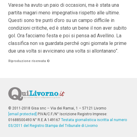
i
Varese ha avuto un paio di occasioni, ma è stata una
i
partita magari meno impegnativa rispetto alle ultime.
n
f
Questi sono tre punti d’oro su un campo difficile in
o
condizioni critiche, ed è stato un bene il non aver subito
n
d
gol. Ora facciamo festa e poi si pensa ad Avellino. La
o
classifica non va guardata perché ogni giornata le prime
due una volta si avvicinano una volta si allontanano”.
Riproduzione riservata
©
© 2011-2018 Gisa snc – Via dei Ramai, 1 – 57121 Livorno
[email protected]
P.IVA/C.F./N° Iscrizione Registro Imprese:
01688500493 N° R.E.A 149167
Testata giornalistica iscritta al numero
03/2011 del Registro Stampa del Tribunale di Livorno