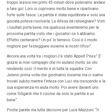
troppo leziosi nei primi 45 minuti dove potevamo andare
i
a fare gol. Loro si coprivano molto bene e ripartivano
p
a
forte sulle fasce. La partita è stata equilibrata e solo una
l
giocata poteva risolverla. La difesa da ridisegnare? Visti
i
V
i risultati porta bene, ma qualcosa inventeremo per la
a
prossima partita visto che i giocatori ce li abbiamo.
i
a
Effetto centenario? Un po’ lo temevo. Così è il modo
l
migliore per festeggiare insieme ai nostri tifosi”.
M
e
n
Ancora una volta tra i migliori c’è stato Appelt Pires” E’
ù
grazie ai miei compagni che mi aiutano molto se sto
P
r
rendendo così. Il merito è di tutta la squadra. Con
i
Jelenic prima volta che giochiamo insieme ma ci siamo
n
trovati subito mentre l’intesa con Luci sta crescendo e la
c
i
sua esperienza mi aiuta molto. Poi avere davanti uno
p
come Siligardi che ti risolve da solo le partite è un
a
l
bene”.
e
V
Poche parate ma tutte decisive per Luca Mazzoni: “Il
a