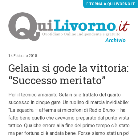
TORNA A QUILIVORNO.IT
Archivio
V
a
i
14 Febbraio 2015
a
Gelain si gode la vittoria:
i
c
o
“Successo meritato”
n
t
e
Per il tecnico amaranto Gelain si è trattato del quarto
n
u
successo in cinque gare. Un ruolino di marcia invidiabile:
t
“La squadra – afferma ai microfoni di Radio Bruno – ha
i
p
fatto bene quello che avevamo preparato dal punto vista
r
tattico. Qualche errore alla fine del primo tempo c’è stato
i
ma per fortuna ci è andata bene. Forse siamo stati un po’
n
c