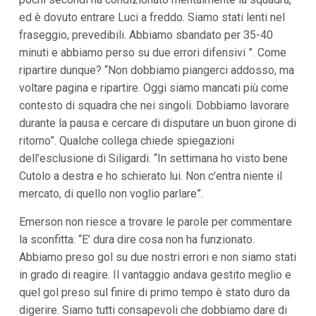
i
ed è dovuto entrare Luci a freddo. Siamo stati lenti nel
p
fraseggio, prevedibili. Abbiamo sbandato per 35-40
a
l
minuti e abbiamo perso su due errori difensivi ”. Come
i
ripartire dunque? “Non dobbiamo piangerci addosso, ma
V
a
voltare pagina e ripartire. Oggi siamo mancati più come
i
contesto di squadra che nei singoli. Dobbiamo lavorare
a
l
durante la pausa e cercare di disputare un buon girone di
M
ritorno”. Qualche collega chiede spiegazioni
e
n
dell’esclusione di Siligardi. “In settimana ho visto bene
ù
Cutolo a destra e ho schierato lui. Non c’entra niente il
P
r
mercato, di quello non voglio parlare”.
i
n
Emerson non riesce a trovare le parole per commentare
c
la sconfitta: “E’ dura dire cosa non ha funzionato.
i
p
Abbiamo preso gol su due nostri errori e non siamo stati
a
in grado di reagire. Il vantaggio andava gestito meglio e
l
e
quel gol preso sul finire di primo tempo è stato duro da
V
digerire. Siamo tutti consapevoli che dobbiamo dare di
a