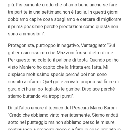
i
più. Fisicamente credo che stiamo bene anche se fare
i
tre partite in una settimana non è facile. In questi giorni
n
f
dobbiamo capire cosa sbagliamo e cercare di migliorare
o
il prima possibile perché prestazioni come questa non
n
d
sono ammissibili”.
o
Protagonista, purtroppo in negativo, Vantaggiato: “Sul
gol ero sicurissimo che Mazzoni fosse dietro di me.
Per questo ho colpito il pallone di testa. Quando poi ho
visto Maniero ho capito che la frittata era fatta. Mi
dispiace moltissimo specie perché poi non sono
riuscito a rifarmi. Quel gol è arrivato proprio sul finire di
gara e ci ha un po’ tagliato le gambe. Dispiace perché
stiamo buttando via troppi punti”.
Di tutt’altro umore il tecnico del Pescara Marco Baroni:
“Credo che abbiamo vinto meritatamente. Siamo andati
sotto nel punteggio ma non abbiamo perso le misure,
continuando a proporre gioco e a fare le cose provate in