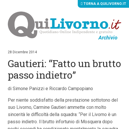
TORNA A QUILIVORNO.IT
Archivio
V
a
i
28 Dicembre 2014
a
Gautieri: “Fatto un brutto
i
c
o
passo indietro”
n
t
e
di Simone Panizzi e Riccardo Campopiano
n
u
Per niente soddisfatto della prestazione sottotono del
t
i
suo Livorno, Carmine Gautieri ammette con molto
p
sincerità le difficoltà della squadra: “Per il Livorno è un
r
i
passo indietro. Il brutto infortunio di Mosquera dopo
n
pochi secondi ha condizionato mentalmente la squadra,
c