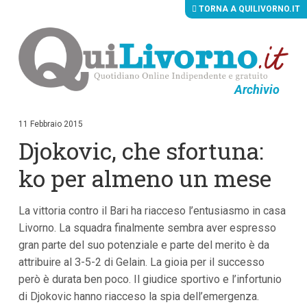
TORNA A QUILIVORNO.IT
Archivio
V
a
i
11 Febbraio 2015
a
Djokovic, che sfortuna:
i
c
o
ko per almeno un mese
n
t
e
La vittoria contro il Bari ha riacceso l’entusiasmo in casa
n
u
Livorno. La squadra finalmente sembra aver espresso
t
gran parte del suo potenziale e parte del merito è da
i
p
attribuire al 3-5-2 di Gelain. La gioia per il successo
r
però è durata ben poco. Il giudice sportivo e l’infortunio
i
di Djokovic hanno riacceso la spia dell’emergenza.
n
c