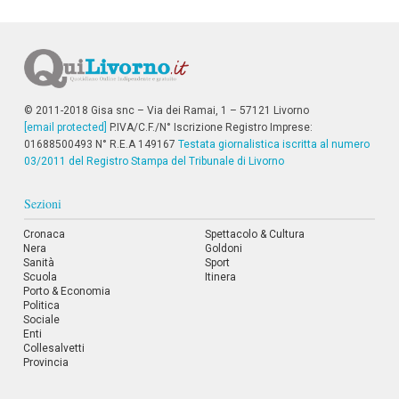
i
i
n
f
o
n
d
© 2011-2018 Gisa snc – Via dei Ramai, 1 – 57121 Livorno
o
[email protected]
P.IVA/C.F./N° Iscrizione Registro Imprese:
01688500493 N° R.E.A 149167
Testata giornalistica iscritta al numero
03/2011 del Registro Stampa del Tribunale di Livorno
Sezioni
Cronaca
Spettacolo & Cultura
Nera
Goldoni
Sanità
Sport
Scuola
Itinera
Porto & Economia
Politica
Sociale
Enti
Collesalvetti
Provincia