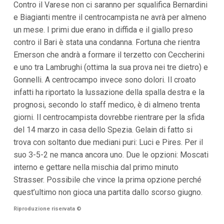
Contro il Varese non ci saranno per squalifica Bernardini
i
e Biagianti mentre il centrocampista ne avrà per almeno
p
a
un mese. I primi due erano in diffida e il giallo preso
l
contro il Bari è stata una condanna. Fortuna che rientra
i
V
Emerson che andrà a formare il terzetto con Ceccherini
a
e uno tra Lambrughi (ottima la sua prova nei tre dietro) e
i
a
Gonnelli. A centrocampo invece sono dolori. Il croato
l
infatti ha riportato la lussazione della spalla destra e la
M
e
prognosi, secondo lo staff medico, è di almeno trenta
n
giorni. Il centrocampista dovrebbe rientrare per la sfida
ù
P
del 14 marzo in casa dello Spezia. Gelain di fatto si
r
trova con soltanto due mediani puri: Luci e Pires. Per il
i
n
suo 3-5-2 ne manca ancora uno. Due le opzioni: Moscati
c
interno e gettare nella mischia dal primo minuto
i
p
Strasser. Possibile che vince la prima opzione perché
a
quest’ultimo non gioca una partita dallo scorso giugno.
l
e
Riproduzione riservata
©
V
a