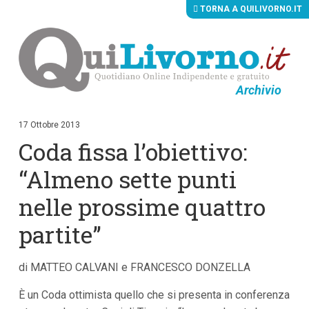
TORNA A QUILIVORNO.IT
Archivio
V
a
i
17 Ottobre 2013
a
Coda fissa l’obiettivo:
i
c
o
“Almeno sette punti
n
t
nelle prossime quattro
e
n
partite”
u
t
i
p
di MATTEO CALVANI e FRANCESCO DONZELLA
r
i
È un Coda ottimista quello che si presenta in conferenza
n
c