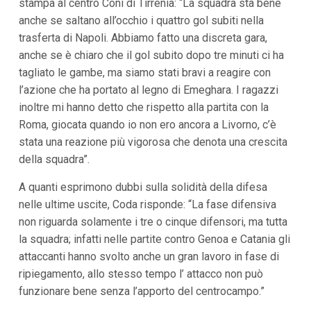
stampa al centro Coni di Tirrenia: “La squadra sta bene
i
anche se saltano all’occhio i quattro gol subiti nella
p
a
trasferta di Napoli. Abbiamo fatto una discreta gara,
l
anche se è chiaro che il gol subito dopo tre minuti ci ha
i
V
tagliato le gambe, ma siamo stati bravi a reagire con
a
l’azione che ha portato al legno di Emeghara. I ragazzi
i
inoltre mi hanno detto che rispetto alla partita con la
a
l
Roma, giocata quando io non ero ancora a Livorno, c’è
M
stata una reazione più vigorosa che denota una crescita
e
n
della squadra”.
ù
P
A quanti esprimono dubbi sulla solidità della difesa
r
i
nelle ultime uscite, Coda risponde: “La fase difensiva
n
non riguarda solamente i tre o cinque difensori, ma tutta
c
i
la squadra; infatti nelle partite contro Genoa e Catania gli
p
attaccanti hanno svolto anche un gran lavoro in fase di
a
l
ripiegamento, allo stesso tempo l’ attacco non può
e
funzionare bene senza l’apporto del centrocampo.”
V
a