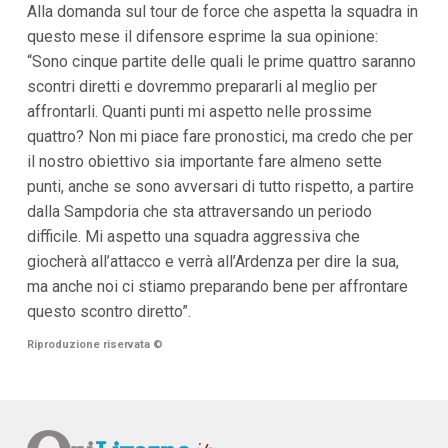
Alla domanda sul tour de force che aspetta la squadra in
i
i
questo mese il difensore esprime la sua opinione:
n
“Sono cinque partite delle quali le prime quattro saranno
f
o
scontri diretti e dovremmo prepararli al meglio per
n
affrontarli. Quanti punti mi aspetto nelle prossime
d
o
quattro? Non mi piace fare pronostici, ma credo che per
il nostro obiettivo sia importante fare almeno sette
punti, anche se sono avversari di tutto rispetto, a partire
dalla Sampdoria che sta attraversando un periodo
difficile. Mi aspetto una squadra aggressiva che
giocherà all’attacco e verrà all’Ardenza per dire la sua,
ma anche noi ci stiamo preparando bene per affrontare
questo scontro diretto”.
Riproduzione riservata
©