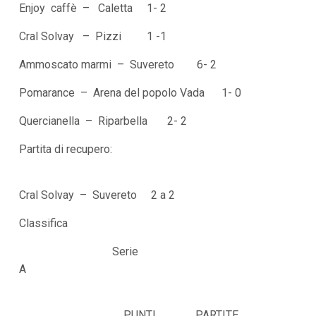
Enjoy caffè – Caletta 1- 2
i
i
n
Cral Solvay – Pizzi 1 -1
f
o
Ammoscato marmi – Suvereto 6- 2
n
d
Pomarance – Arena del popolo Vada 1- 0
o
Quercianella – Riparbella 2- 2
Partita di recupero:
Cral Solvay – Suvereto 2 a 2
Classifica
Serie
A
PUNTI PARTITE