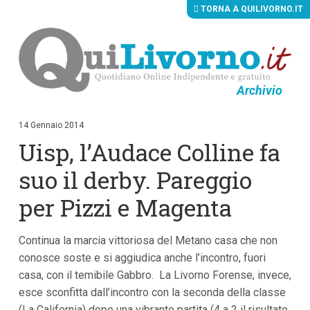
TORNA A QUILIVORNO.IT
Archivio
V
a
i
14 Gennaio 2014
a
Uisp, l’Audace Colline fa
i
c
o
suo il derby. Pareggio
n
t
per Pizzi e Magenta
e
n
u
Continua la marcia vittoriosa del Metano casa che non
t
i
conosce soste e si aggiudica anche l’incontro, fuori
p
casa, con il temibile Gabbro. La Livorno Forense, invece,
r
i
esce sconfitta dall’incontro con la seconda della classe
n
(La California) dopo una vibrante partita (4 a 2 il risultato
c