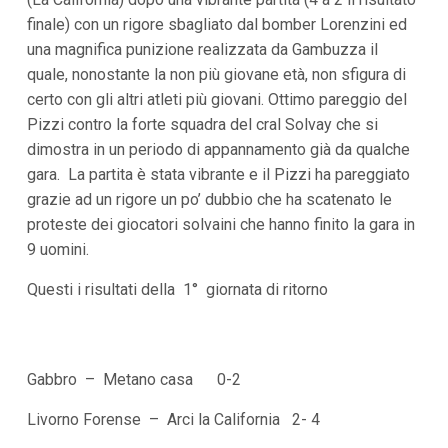
i
finale) con un rigore sbagliato dal bomber Lorenzini ed
p
una magnifica punizione realizzata da Gambuzza il
a
l
quale, nonostante la non più giovane età, non sfigura di
i
certo con gli altri atleti più giovani. Ottimo pareggio del
V
a
Pizzi contro la forte squadra del cral Solvay che si
i
dimostra in un periodo di appannamento già da qualche
a
l
gara. La partita è stata vibrante e il Pizzi ha pareggiato
M
grazie ad un rigore un po’ dubbio che ha scatenato le
e
n
proteste dei giocatori solvaini che hanno finito la gara in
ù
9 uomini.
P
r
Questi i
risultati della 1° giornata di ritorno
i
n
c
i
p
a
Gabbro – Metano casa 0-2
l
e
Livorno Forense – Arci la California 2- 4
V
a