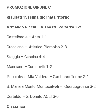
i
PROMOZIONE GIRONE C
p
a
Risultati 15esima giornata ritorno
l
i
V
Armando Picchi – Alabastri Volterra 3-2
a
i
Castelbadie – Asta 1-1
a
l
M
Gracciano – Atletico Piombino 2-3
e
n
Staggia – Cascina 4-4
ù
P
Manciano – Cuoiopelli 1-2
r
i
n
Pecciolese Alta Valdera – Gambassi Terme 2-1
c
i
S. Maria a Monte Montecalvoli – Quercegrossa 3-2
p
a
Certaldo – S. Donato ACLI 3-0
l
e
V
Classifica
a