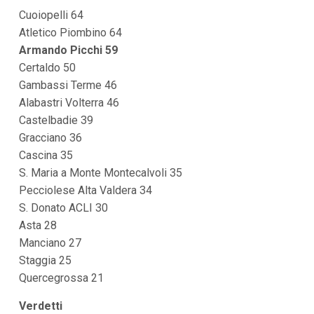
i
Cuoiopelli 64
i
Atletico Piombino 64
n
f
Armando Picchi 59
o
Certaldo 50
n
d
Gambassi Terme 46
o
Alabastri Volterra 46
Castelbadie 39
Gracciano 36
Cascina 35
S. Maria a Monte Montecalvoli 35
Pecciolese Alta Valdera 34
S. Donato ACLI 30
Asta 28
Manciano 27
Staggia 25
Quercegrossa 21
Verdetti