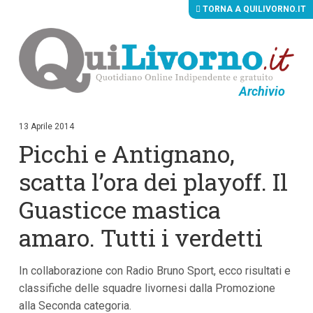
TORNA A QUILIVORNO.IT
Archivio
V
a
i
13 Aprile 2014
a
Picchi e Antignano,
i
c
o
scatta l’ora dei playoff. Il
n
t
Guasticce mastica
e
n
amaro. Tutti i verdetti
u
t
i
p
In collaborazione con Radio Bruno Sport, ecco risultati e
r
classifiche delle squadre livornesi dalla Promozione
i
n
alla Seconda categoria.
c