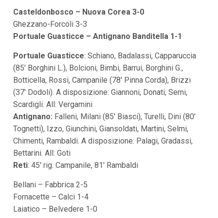
Casteldonbosco – Nuova Corea 3-0
Ghezzano-Forcoli 3-3
Portuale Guasticce – Antignano Banditella 1-1
Portuale Guasticce
: Schiano, Badalassi, Capparuccia
(85′ Borghini L.), Bolcioni, Bimbi, Barrui, Borghini G.,
Botticella, Rossi, Campanile (78′ Pinna Corda), Brizzi
(37′ Dodoli). A disposizione: Giannoni, Donati, Serni,
Scardigli. All: Vergamini
Antignano:
Falleni, Milani (85′ Biasci), Turelli, Dini (80′
Tognetti), Izzo, Giunchini, Giansoldati, Martini, Selmi,
Chimenti, Rambaldi. A disposizione: Palagi, Gradassi,
Bettarini. All: Goti
Reti
: 45′ rig. Campanile, 81′ Rambaldi
Bellani – Fabbrica 2-5
Fornacette – Calci 1-4
Laiatico – Belvedere 1-0