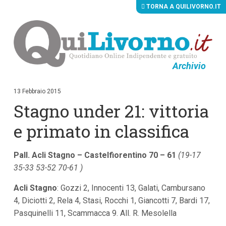
TORNA A QUILIVORNO.IT
Archivio
V
a
i
13 Febbraio 2015
a
Stagno under 21: vittoria
i
c
o
e primato in classifica
n
t
e
Pall. Acli Stagno – Castelfiorentino 70 – 61
(19-17
n
u
35-33 53-52 70-61 )
t
i
Acli Stagno
: Gozzi 2, Innocenti 13, Galati, Cambursano
p
4, Diciotti 2, Rela 4, Stasi, Rocchi 1, Giancotti 7, Bardi 17,
r
i
Pasquinelli 11, Scammacca 9. All. R. Mesolella
n
c