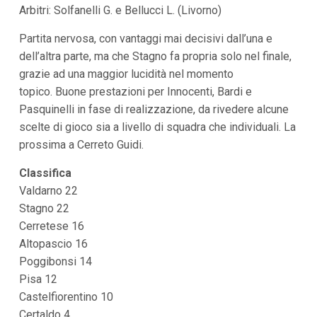
Arbitri: Solfanelli G. e Bellucci L. (Livorno)
i
p
a
Partita nervosa, con vantaggi mai decisivi dall’una e
l
dell’altra parte, ma che Stagno fa propria solo nel finale,
i
V
grazie ad una maggior lucidità nel momento
a
topico. Buone prestazioni per Innocenti, Bardi e
i
Pasquinelli in fase di realizzazione, da rivedere alcune
a
l
scelte di gioco sia a livello di squadra che individuali. La
M
prossima a Cerreto Guidi.
e
n
ù
Classifica
P
Valdarno 22
r
i
Stagno 22
n
Cerretese 16
c
i
Altopascio 16
p
Poggibonsi 14
a
l
Pisa 12
e
Castelfiorentino 10
V
a
Certaldo 4