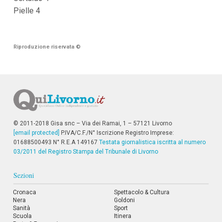
i
Pielle 4
i
n
f
o
Riproduzione riservata
n
©
d
o
© 2011-2018 Gisa snc – Via dei Ramai, 1 – 57121 Livorno
[email protected]
P.IVA/C.F./N° Iscrizione Registro Imprese:
01688500493 N° R.E.A 149167
Testata giornalistica iscritta al numero
03/2011 del Registro Stampa del Tribunale di Livorno
Sezioni
Cronaca
Spettacolo & Cultura
Nera
Goldoni
Sanità
Sport
Scuola
Itinera