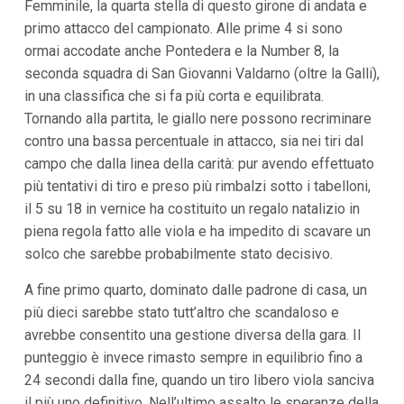
Femminile, la quarta stella di questo girone di andata e
i
i
primo attacco del campionato. Alle prime 4 si sono
n
ormai accodate anche Pontedera e la Number 8, la
f
o
seconda squadra di San Giovanni Valdarno (oltre la Galli),
n
in una classifica che si fa più corta e equilibrata.
d
Tornando alla partita, le giallo nere possono recriminare
o
contro una bassa percentuale in attacco, sia nei tiri dal
campo che dalla linea della carità: pur avendo effettuato
più tentativi di tiro e preso più rimbalzi sotto i tabelloni,
il 5 su 18 in vernice ha costituito un regalo natalizio in
piena regola fatto alle viola e ha impedito di scavare un
solco che sarebbe probabilmente stato decisivo.
A fine primo quarto, dominato dalle padrone di casa, un
più dieci sarebbe stato tutt’altro che scandaloso e
avrebbe consentito una gestione diversa della gara. Il
punteggio è invece rimasto sempre in equilibrio fino a
24 secondi dalla fine, quando un tiro libero viola sanciva
il più uno definitivo. Nell’ultimo assalto le speranze della