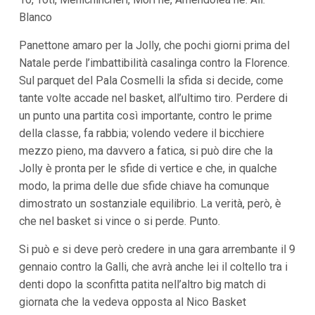
i
Blanco
p
a
Panettone amaro per la Jolly, che pochi giorni prima del
l
i
Natale perde l’imbattibilità casalinga contro la Florence.
V
Sul parquet del Pala Cosmelli la sfida si decide, come
a
i
tante volte accade nel basket, all’ultimo tiro. Perdere di
a
un punto una partita così importante, contro le prime
l
M
della classe, fa rabbia; volendo vedere il bicchiere
e
mezzo pieno, ma davvero a fatica, si può dire che la
n
Jolly è pronta per le sfide di vertice e che, in qualche
ù
P
modo, la prima delle due sfide chiave ha comunque
r
dimostrato un sostanziale equilibrio. La verità, però, è
i
n
che nel basket si vince o si perde. Punto.
c
i
Si può e si deve però credere in una gara arrembante il 9
p
a
gennaio contro la Galli, che avrà anche lei il coltello tra i
l
denti dopo la sconfitta patita nell’altro big match di
e
V
giornata che la vedeva opposta al Nico Basket
a