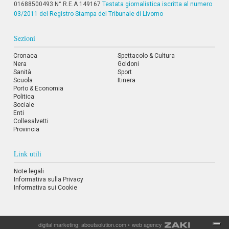
01688500493 N° R.E.A 149167
Testata giornalistica iscritta al numero
03/2011 del Registro Stampa del Tribunale di Livorno
Sezioni
Cronaca
Spettacolo & Cultura
Nera
Goldoni
Sanità
Sport
Scuola
Itinera
Porto & Economia
Politica
Sociale
Enti
Collesalvetti
Provincia
Link utili
Note legali
Informativa sulla Privacy
Informativa sui Cookie
digital marketing:
aboutsolution.com
•
web agency