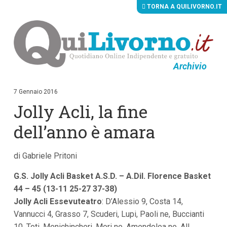
TORNA A QUILIVORNO.IT
Archivio
V
a
i
7 Gennaio 2016
a
Jolly Acli, la fine
i
c
o
dell’anno è amara
n
t
e
di Gabriele Pritoni
n
u
G.S. Jolly Acli Basket A.S.D. – A.Dil. Florence Basket
t
i
44 – 45 (13-11 25-27 37-38)
p
Jolly Acli Essevuteatro
: D’Alessio 9, Costa 14,
r
i
Vannucci 4, Grasso 7, Scuderi, Lupi, Paoli ne, Buccianti
n
10, Toti, Menichincheri, Mori ne, Amendolea ne. All.
c