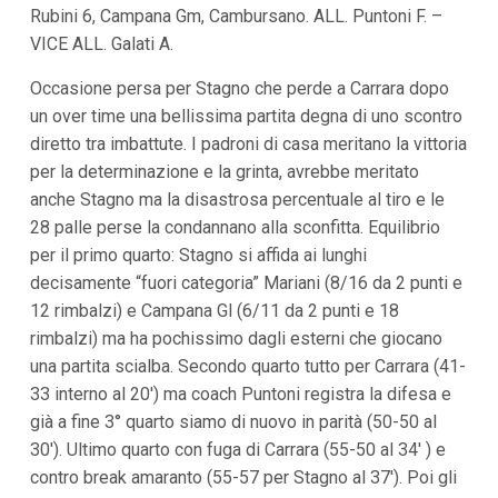
Rubini 6, Campana Gm, Cambursano. ALL. Puntoni F. –
i
p
VICE ALL. Galati A.
a
l
Occasione persa per Stagno che perde a Carrara dopo
i
V
un over time una bellissima partita degna di uno scontro
a
diretto tra imbattute. I padroni di casa meritano la vittoria
i
per la determinazione e la grinta, avrebbe meritato
a
l
anche Stagno ma la disastrosa percentuale al tiro e le
M
28 palle perse la condannano alla sconfitta. Equilibrio
e
n
per il primo quarto: Stagno si affida ai lunghi
ù
decisamente “fuori categoria” Mariani (8/16 da 2 punti e
P
r
12 rimbalzi) e Campana Gl (6/11 da 2 punti e 18
i
rimbalzi) ma ha pochissimo dagli esterni che giocano
n
c
una partita scialba. Secondo quarto tutto per Carrara (41-
i
33 interno al 20′) ma coach Puntoni registra la difesa e
p
a
già a fine 3° quarto siamo di nuovo in parità (50-50 al
l
30′). Ultimo quarto con fuga di Carrara (55-50 al 34′ ) e
e
V
contro break amaranto (55-57 per Stagno al 37′). Poi gli
a