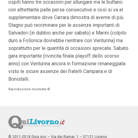
ospiti hanno tre occasioni per allungare ma le buttano
i
i
con altrettante palle perse consecutive e così si va al
n
supplementare dove Carrara dimostra di averne di più.
f
o
Stagno può recriminare per le assenze importanti di
n
Salvadori (in dubbio anche per sabato) e Marini (colpito
d
duro a Follonica dovrebbe rientrare con Venturina) ma
o
soprattutto per le quantità di occasioni sprecate. Sabato
gara importante (rivincita finale playoff dello scorso
anno) con Venturina ancora in formazione rimaneggiata
visto le sicure assenze dei fratelli Campana e di
Bonistalli.
Riproduzione riservata
©
© 2011-2018 Gisa snc – Via dei Ramai, 1 – 57121 Livorno