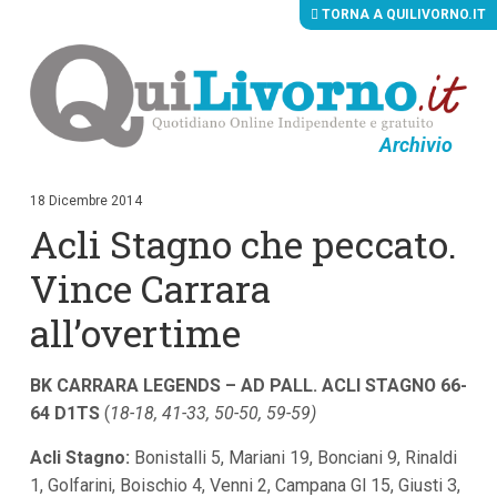
TORNA A QUILIVORNO.IT
Archivio
V
a
i
18 Dicembre 2014
a
Acli Stagno che peccato.
i
c
o
Vince Carrara
n
t
all’overtime
e
n
u
BK CARRARA LEGENDS – AD PALL. ACLI STAGNO 66-
t
i
64 D1TS
(
18-18, 41-33, 50-50, 59-59)
p
r
Acli Stagno:
Bonistalli 5, Mariani 19, Bonciani 9, Rinaldi
i
n
1, Golfarini, Boischio 4, Venni 2, Campana Gl 15, Giusti 3,
c