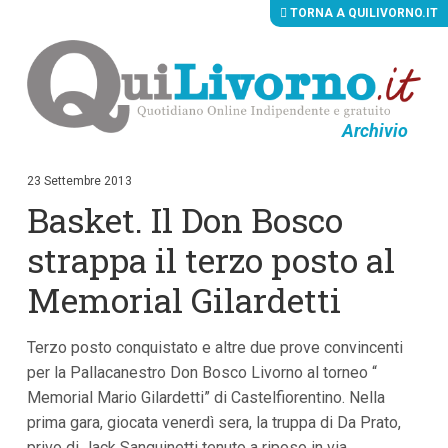
TORNA A QUILIVORNO.IT
Archivio
V
a
i
23 Settembre 2013
a
Basket. Il Don Bosco
i
c
o
strappa il terzo posto al
n
t
Memorial Gilardetti
e
n
u
Terzo posto conquistato e altre due prove convincenti
t
i
per la Pallacanestro Don Bosco Livorno al torneo “
p
Memorial Mario Gilardetti” di Castelfiorentino. Nella
r
i
prima gara, giocata venerdì sera, la truppa di Da Prato,
n
privo di Jack Sanguinetti tenuto a riposo in via
c