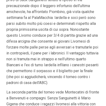
i
precauzionale dopo il leggero infortunio dell’ultima
p
amichevole, ha affrontato Piombino, già vista qualche
a
l
settimana fa al PalaMacchia. Iardella e soci però sono
i
parsi subito molto più coesi e determinati rispetto alla
V
a
propria primissima uscita di cui sopra. Nonostante
i
questo Livorno conduce per 3/4 di partita grazie ad una
a
l
difesa arcigna che consente ai giovani Livornesi di
M
forzare molte palle perse agli avversari e tramutarle poi
e
n
in contropiedi, il pane per i labronici. Il vantaggio tuttavia
ù
non si tramuta mai in strappo e nell’ultimo quarto
P
r
Biancani e l’ex di turno Iardella infilano i canestri pesanti
i
che permettono il sorpasso e il biglietto per la finale
n
(che poi si aggiudicherà, vincendo il torneo contro i
c
i
padroni di casa dell’ABC).
p
a
La seconda partita del torneo vede Montecatini di fronte
l
e
a Benvenuti e compagni. Senza Sanguinetti è Mario
V
Gigena che conduce i ragazzi livornesi alla vittoria con
a