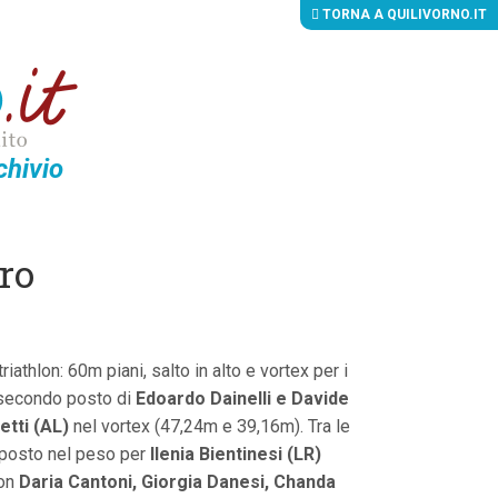
TORNA A QUILIVORNO.IT
chivio
oro
athlon: 60m piani, salto in alto e vortex per i
l secondo posto di
Edoardo Dainelli e Davide
tti (AL)
nel vortex (47,24m e 39,16m). Tra le
 posto nel peso per
Ilenia Bientinesi (LR)
con
Daria Cantoni, Giorgia Danesi, Chanda