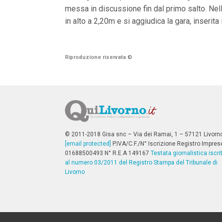
V
messa in discussione fin dal primo salto. Ne
a
i
in alto a 2,20m e si aggiudica la gara, inserita
i
n
f
o
Riproduzione riservata
©
n
d
o
© 2011-2018 Gisa snc – Via dei Ramai, 1 – 57121 Livorn
[email protected]
P.IVA/C.F./N° Iscrizione Registro Impres
01688500493 N° R.E.A 149167
Testata giornalistica iscri
al numero 03/2011 del Registro Stampa del Tribunale di
Livorno