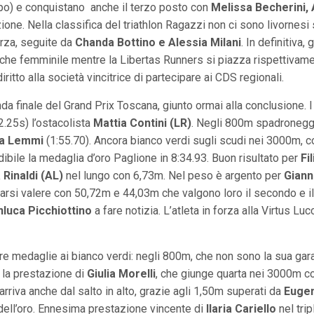
mpo) e conquistano anche il terzo posto con
Melissa Becherini, 
zione. Nella classifica del triathlon Ragazzi non ci sono livornes
rza, seguite da
Chanda Bottino e Alessia Milani
. In definitiva,
e che femminile mentre la Libertas Runners si piazza rispettivam
diritto alla società vincitrice di partecipare ai CDS regionali.
da finale del Grand Prix Toscana, giunto ormai alla conclusione
2.25s) l’ostacolista
Mattia Contini (LR)
. Negli 800m spadroneggi
a Lemmi
(1:55.70). Ancora bianco verdi sugli scudi nei 3000m, 
ibile la medaglia d’oro Paglione in 8:34.93. Buon risultato per
Fi
Rinaldi (AL)
nel lungo con 6,73m. Nel peso è argento per
Giann
 farsi valere con 50,72m e 44,03m che valgono loro il secondo e 
nluca Picchiottino
a fare notizia. L’atleta in forza alla Virtus Lu
re medaglie ai bianco verdi: negli 800m, che non sono la sua gar
e la prestazione di
Giulia Morelli
, che giunge quarta nei 3000m co
arriva anche dal salto in alto, grazie agli 1,50m superati da
Eugen
 dell’oro. Ennesima prestazione vincente di
Ilaria Cariello
nel tri