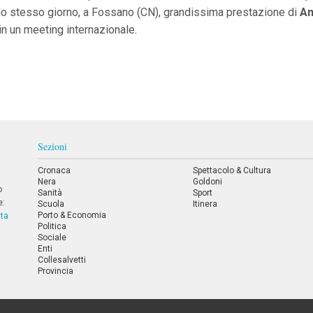
llo stesso giorno, a Fossano (CN), grandissima prestazione di
An
 in un meeting internazionale.
Sezioni
Cronaca
Spettacolo & Cultura
Nera
Goldoni
o
Sanità
Sport
e:
Scuola
Itinera
Porto & Economia
tta
Politica
Sociale
Enti
Collesalvetti
Provincia