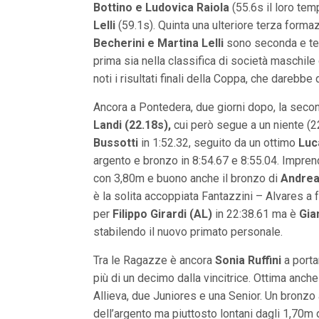
Bottino e Ludovica Raiola
n
(55.6s il loro te
c
Lelli
(59.1s). Quinta una ulteriore terza forma
i
Becherini e Martina Lelli
sono seconda e te
p
a
prima sia nella classifica di società maschil
l
noti i risultati finali della Coppa, che darebbe 
i
V
a
Ancora a Pontedera, due giorni dopo, la secon
i
Landi (22.18s),
cui però segue a un niente (2
a
l
Bussotti
in 1:52.32, seguito da un ottimo
Luc
M
argento e bronzo in 8:54.67 e 8:55.04. Imprend
e
n
con 3,80m e buono anche il bronzo di
Andrea 
ù
è la solita accoppiata Fantazzini – Alvares a
P
r
per
Filippo Girardi (AL)
in 22:38.61 ma è
Gia
i
stabilendo il nuovo primato personale.
n
c
Tra le Ragazze è ancora
Sonia Ruffini
a porta
i
p
più di un decimo dalla vincitrice. Ottima anch
a
Allieva, due Juniores e una Senior. Un bronzo 
l
e
dell’argento ma piuttosto lontani dagli 1,70m