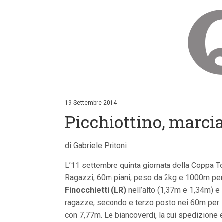
V
a
i
19 Settembre 2014
a
Picchiottino, marcia
i
c
o
n
di Gabriele Pritoni
t
e
L’11 settembre quinta giornata della Coppa Tos
n
u
Ragazzi, 60m piani, peso da 2kg e 1000m per 
t
Finocchietti (LR)
nell’alto (1,37m e 1,34m) e 
i
p
ragazze, secondo e terzo posto nei 60m per
r
con 7,77m. Le biancoverdi, la cui spedizione
i