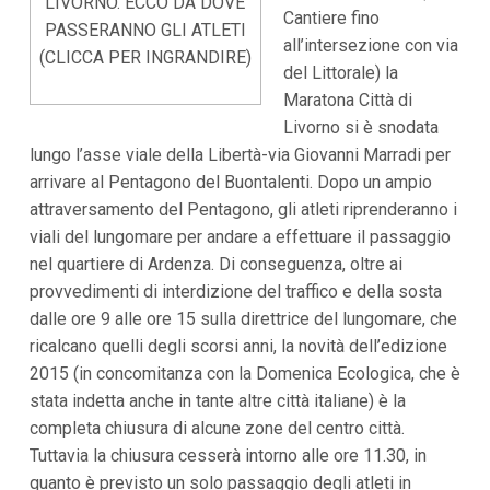
LIVORNO. ECCO DA DOVE
i
Cantiere fino
PASSERANNO GLI ATLETI
i
all’intersezione con via
n
(CLICCA PER INGRANDIRE)
f
del Littorale) la
o
Maratona Città di
n
d
Livorno si è snodata
o
lungo l’asse viale della Libertà-via Giovanni Marradi per
arrivare al Pentagono del Buontalenti. Dopo un ampio
attraversamento del Pentagono, gli atleti riprenderanno i
viali del lungomare per andare a effettuare il passaggio
nel quartiere di Ardenza. Di conseguenza, oltre ai
provvedimenti di interdizione del traffico e della sosta
dalle ore 9 alle ore 15 sulla direttrice del lungomare, che
ricalcano quelli degli scorsi anni, la novità dell’edizione
2015 (in concomitanza con la Domenica Ecologica, che è
stata indetta anche in tante altre città italiane) è la
completa chiusura di alcune zone del centro città.
Tuttavia la chiusura cesserà intorno alle ore 11.30, in
quanto è previsto un solo passaggio degli atleti in