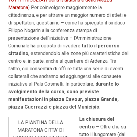
i
Maratona
) Per coinvolgere maggiormente la
p
cittadinanza, e per attrarre un maggior numero di atleti e
a
l
di spettatori, quest’anno – come ha spiegato il sindaco
i
Filippo Nogarin alla conferenza stampa di
V
a
presentazione dell’iniziativa – l’Amministrazione
i
Comunale ha proposto di rivedere
tutto il percorso
a
l
cittadino
, estendendolo alle zone più caratteristiche del
M
centro e, in parte, anche al quartiere di Ardenza. Tra
e
n
l’altro, ciò consentirà di offrire tutta una serie di eventi
ù
collaterali che andranno ad aggiungersi alle consuete
P
r
iniziative al Pala Cosmelli. In particolare,
durante lo
i
svolgimento della corsa, sono previste
n
manifestazioni in piazza Cavour, piazza Grande,
c
i
piazza Guerrazzi e piazza del Municipio
.
p
a
La chiusura del
l
LA PIANTINA DELLA
e
centro –
Oltre che su
MARATONA CITTA’ DI
V
tutto il lungomare (dal
a