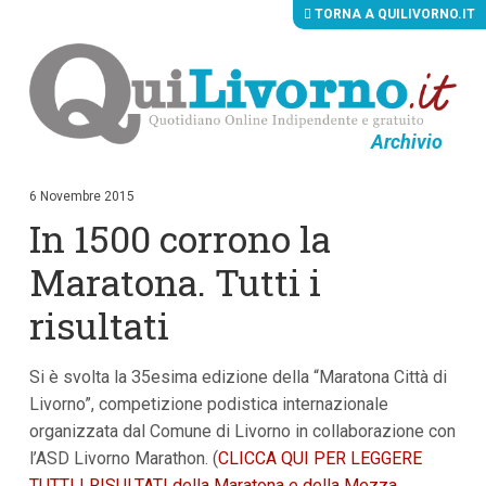
TORNA A QUILIVORNO.IT
Archivio
V
a
i
6 Novembre 2015
a
In 1500 corrono la
i
c
o
Maratona. Tutti i
n
t
risultati
e
n
u
Si è svolta la 35esima edizione della “Maratona Città di
t
i
Livorno”, competizione podistica internazionale
p
organizzata dal Comune di Livorno in collaborazione con
r
i
l’ASD Livorno Marathon. (
CLICCA QUI PER LEGGERE
n
TUTTI I RISULTATI della Maratona e della Mezza
c