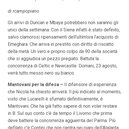
i
p
di rcampopiano
a
l
Gli arrivi di Duncan e Mbaye potrebbero non saranno gli
i
unici della settimana. Con il Siena infatti è stato definito,
V
a
salvo clamorosi ripensamenti dell’ultim’ora l’acquisto di
i
Emeghara. Che arriva in prestito con diritto di riscatto
a
l
della metà. Un vero e proprio colpo da 90 della società
M
che si aggiudica un pezzo pregiato. Battuta la
e
n
concorrenza di Celtic e Newcastle. Domani, 23 agosto,
ù
verrà tutto messo nero su bianco.
P
r
i
Mantovani per la difesa –
Il difensore di esperienza
n
che Nicola ha chiesto arriverà. Il più indicato al momento,
c
i
visto che Lucarelli è sfumato definitivamente, è
p
Mantovani. Che ha già fatto sapere di non voler restare
a
l
in B. Sul suo conto c’è da tempo il Livorno che prima
e
deve battere la concorrenza agguerrita del Parma. Più
V
defilato c’è Contini che non rientra nei piani dell’Atalanta.
a