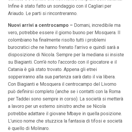
i
Infine è stato fatto un sondaggio con il Cagliari per
i
Ariaudo. Le parti si rincontreranno.
n
f
o
Nuovi arrivi a centrocampo –
Domani, incredibile ma
n
vero, potrebbe essere il giorno buono per Mosquera. Il
d
o
colombiano ha finalmente risolto tutti i problemi
burocratici che ne hanno frenato l’arrivo e quindi sarà a
disposizione di Nicola. Sempre per la mediana si insiste
su Biagianti. Com’è noto l’accordo con il giocatore e il
Catania è già stato trovato. Appena gli etnei
sopperiranno alla sua partenza sarà dato il via libera.
Con Biagianti e Mosquera il centrocampo del Livorno
può definirsi completo (anche se i contatti con la Roma
per Taddei sono sempre in corso). La società si metterà
a lavoro per un esterno sinistro anche se Nicola
potrebbe adattare il giovane Mbaye in quella posizione.
L’unico nome che stuzzica la fantasia di tifosi e società
è quello di Molinaro.