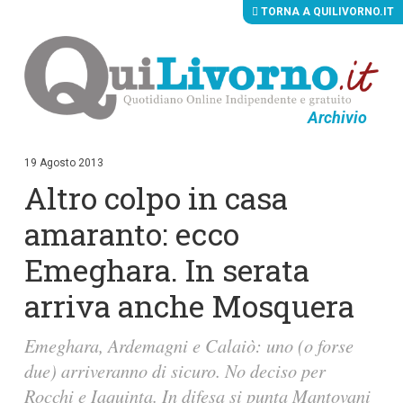
TORNA A QUILIVORNO.IT
Archivio
V
a
i
19 Agosto 2013
a
Altro colpo in casa
i
c
o
amaranto: ecco
n
t
Emeghara. In serata
e
n
arriva anche Mosquera
u
t
i
Emeghara, Ardemagni e Calaiò: uno (o forse
p
r
due) arriveranno di sicuro. No deciso per
i
n
Rocchi e Iaquinta. In difesa si punta Mantovani
c