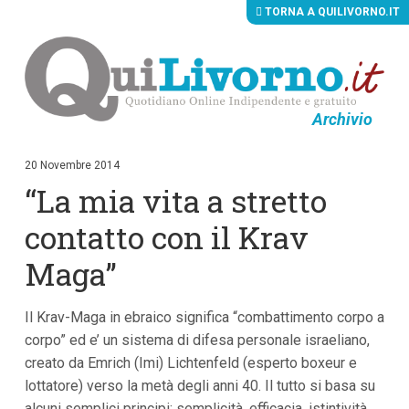
TORNA A QUILIVORNO.IT
Archivio
V
a
i
20 Novembre 2014
a
“La mia vita a stretto
i
c
o
contatto con il Krav
n
t
Maga”
e
n
u
Il Krav-Maga in ebraico significa “combattimento corpo a
t
i
corpo” ed e’ un sistema di difesa personale israeliano,
p
creato da Emrich (Imi) Lichtenfeld (esperto boxeur e
r
i
lottatore) verso la metà degli anni 40. Il tutto si basa su
n
alcuni semplici principi: semplicità, efficacia, istintività,
c