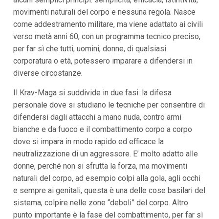
i
movimenti naturali del corpo e nessuna regola. Nasce
p
come addestramento militare, ma viene adattato ai civili
a
l
verso metà anni 60, con un programma tecnico preciso,
i
per far sì che tutti, uomini, donne, di qualsiasi
V
a
corporatura o età, potessero imparare a difendersi in
i
diverse circostanze.
a
l
M
Il Krav-Maga si suddivide in due fasi: la difesa
e
personale dove si studiano le tecniche per consentire di
n
difendersi dagli attacchi a mano nuda, contro armi
ù
P
bianche e da fuoco e il combattimento corpo a corpo
r
dove si impara in modo rapido ed efficace la
i
n
neutralizzazione di un aggressore. E’ molto adatto alle
c
donne, perché non si sfrutta la forza, ma movimenti
i
p
naturali del corpo, ad esempio colpi alla gola, agli occhi
a
e sempre ai genitali, questa è una delle cose basilari del
l
e
sistema, colpire nelle zone “deboli” del corpo. Altro
V
punto importante è la fase del combattimento, per far sì
a