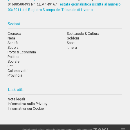
01688500493 N° R.E.A 149167
Testata giornalistica iscritta al numero
03/2011 del Registro Stampa del Tribunale di Livorno
Sezioni
Cronaca
Spettacolo & Cultura
Nera
Goldoni
Sanità
Sport
Scuola
Itinera
Porto & Economia
Politica
Sociale
Enti
Collesalvetti
Provincia
Link utili
Note legali
Informativa sulla Privacy
Informativa sui Cookie
digital marketing:
aboutsolution.com
•
web agency