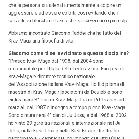
i
che la persona sia allenata mentalmente a colpire un
i
aggressore e ad essere colpiti, così evitando che il
n
f
cervello si blocchi nel caso che si riceva uno o più colpi.
o
n
Abbiamo incontrato Giacomo Taddei che ha fatto del
d
Krav Maga una filosofia di vita.
o
Giacomo come ti sei avvicinato a questa disciplina?
“Pratico Krav-Maga dal 1998, dal 2004 sono
responsabile per l’Italia della Federazione Europea di
Krav-Maga e direttore tecnico nazionale
dell’Associazione italiana Krav-Maga. Ho il diploma di
maestro di Krav-Maga rilasciatomi da Douieb e sono
cintura nera 3° Dan di Krav-Maga Fekm-Rd. Pratico arti
marziali dal 1987 e insegno a tempo pieno Krav-Maga.
Sono cintura nera 4° dan di Ju Jitsu, e dal 1988 al 2002
ho vinto 29 gare tra nazionali e internazionale nel Ju
Jitsu, nella Kick Jitsu e nella Kick Boxing. Inoltre ho
partecipato a 3 campionati del mondo di ju jitsu (due a