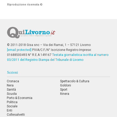
i
Riproduzione riservata
©
p
a
l
i
V
a
i
a
l
© 2011-2018 Gisa snc – Via dei Ramai, 1 – 57121 Livorno
M
[email protected]
P.IVA/C.F./N° Iscrizione Registro Imprese:
e
01688500493 N° R.E.A 149167
Testata giornalistica iscritta al numero
n
03/2011 del Registro Stampa del Tribunale di Livorno
ù
P
r
Sezioni
i
n
Cronaca
Spettacolo & Cultura
c
Nera
Goldoni
i
Sanità
Sport
p
Scuola
Itinera
a
Porto & Economia
l
Politica
Sociale
e
Enti
V
Collesalvetti
a