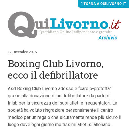
TORNA A QUILIVORNO.IT
Archivio
V
a
i
17 Dicembre 2015
a
Boxing Club Livorno,
i
c
o
ecco il defibrillatore
n
t
e
Asd Boxing Club Livorno adesso è “cardio-protetta”
n
u
grazie alla donazione di un defibrillatore da parte di
t
Inlab per la sicurezza dei suoi atleti e frequentatori. La
i
p
società ha voluto ringraziare personalmente il centro
r
medico per un regalo che sicuramente rende più sicuro il
i
luogo dove ogni giorno moltissimi atleti si allenano.
n
c