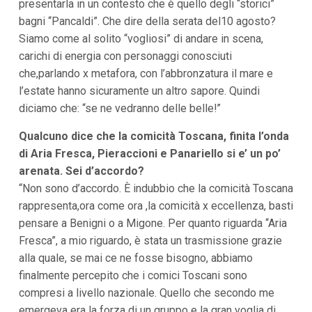
presentarla in un contesto che è quello degli “storici”
i
i
bagni “Pancaldi”. Che dire della serata del10 agosto?
n
Siamo come al solito “vogliosi” di andare in scena,
f
carichi di energia con personaggi conosciuti
o
n
che,parlando x metafora, con l’abbronzatura il mare e
d
l’estate hanno sicuramente un altro sapore. Quindi
o
diciamo che: “se ne vedranno delle belle!”
Qualcuno dice che la comicità Toscana, finita l’onda
di Aria Fresca, Pieraccioni e Panariello si e’ un po’
arenata. Sei d’accordo?
“Non sono d’accordo. È indubbio che la comicità Toscana
rappresenta,ora come ora ,la comicità x eccellenza, basti
pensare a Benigni o a Migone. Per quanto riguarda “Aria
Fresca”, a mio riguardo, è stata un trasmissione grazie
alla quale, se mai ce ne fosse bisogno, abbiamo
finalmente percepito che i comici Toscani sono
compresi a livello nazionale. Quello che secondo me
emergeva era la forza di un gruppo e la gran voglia di