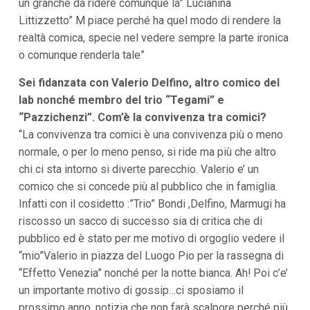
un granchè da ridere comunque la” Lucianina
Littizzetto” M piace perché ha quel modo di rendere la
realtà comica, specie nel vedere sempre la parte ironica
o comunque renderla tale”
Sei fidanzata con Valerio Delfino, altro comico del
lab nonché membro del trio “Tegami” e
“Pazzichenzi”. Com’è la convivenza tra comici?
“La convivenza tra comici è una convivenza più o meno
normale, o per lo meno penso, si ride ma più che altro
chi ci sta intorno si diverte parecchio. Valerio e’ un
comico che si concede più al pubblico che in famiglia.
Infatti con il cosidetto :”Trio” Bondi ,Delfino, Marmugi ha
riscosso un sacco di successo sia di critica che di
pubblico ed è stato per me motivo di orgoglio vedere il
“mio”Valerio in piazza del Luogo Pio per la rassegna di
“Effetto Venezia” nonché per la notte bianca. Ah! Poi c’e’
un importante motivo di gossip…ci sposiamo il
prossimo anno, notizia che non farà scalpore perché più