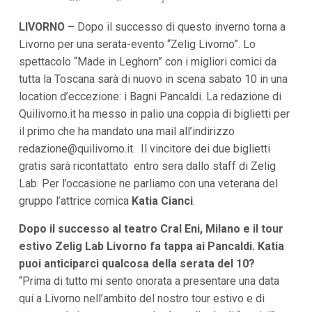
i
p
LIVORNO –
Dopo il successo di questo inverno torna a
a
Livorno per una serata-evento “Zelig Livorno”. Lo
l
i
spettacolo “Made in Leghorn” con i migliori comici da
V
tutta la Toscana sarà di nuovo in scena sabato 10 in una
a
i
location d’eccezione: i Bagni Pancaldi. La redazione di
a
Quilivorno.it ha messo in palio una coppia di biglietti per
l
il primo che ha mandato una mail all’indirizzo
M
e
redazione@quilivorno.it
. Il vincitore dei due biglietti
n
gratis sarà ricontattato entro sera dallo staff di Zelig
ù
P
Lab. Per l’occasione ne parliamo con una veterana del
r
gruppo l’attrice comica
Katia Cianci
.
i
n
c
Dopo il successo al teatro Cral Eni, Milano e il tour
i
estivo Zelig Lab Livorno fa tappa ai Pancaldi. Katia
p
a
puoi anticiparci qualcosa della serata del 10?
l
“Prima di tutto mi sento onorata a presentare una data
e
V
qui a Livorno nell’ambito del nostro tour estivo e di
a