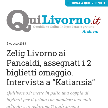
TORNA A QUILIVORNO.IT
Archivio
V
a
i
5 Agosto 2013
a
Zelig Livorno ai
i
c
o
Pancaldi, assegnati i 2
n
t
biglietti omaggio.
e
n
Intervista a “Katiansia”
u
t
i
Quilivorno.it mette in palio una coppia di
p
r
biglietti per il primo che manderà una mail
i
n
all'indirizzo
redazione@quilivorno.it
c