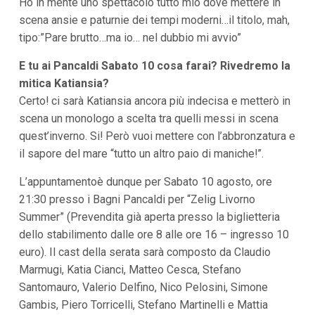
Ho in mente uno spettacolo tutto mio dove mettere in
scena ansie e paturnie dei tempi moderni…il titolo, mah,
tipo:”Pare brutto…ma io… nel dubbio mi avvio”
E tu ai Pancaldi Sabato 10 cosa farai? Rivedremo la
mitica Katiansia?
Certo! ci sarà Katiansia ancora più indecisa e metterò in
scena un monologo a scelta tra quelli messi in scena
quest’inverno. Si! Però vuoi mettere con l’abbronzatura e
il sapore del mare “tutto un altro paio di maniche!”.
L’appuntamentoè dunque per Sabato 10 agosto, ore
21:30 presso i Bagni Pancaldi per “Zelig Livorno
Summer” (Prevendita già aperta presso la biglietteria
dello stabilimento dalle ore 8 alle ore 16 – ingresso 10
euro). Il cast della serata sarà composto da Claudio
Marmugi, Katia Cianci, Matteo Cesca, Stefano
Santomauro, Valerio Delfino, Nico Pelosini, Simone
Gambis, Piero Torricelli, Stefano Martinelli e Mattia