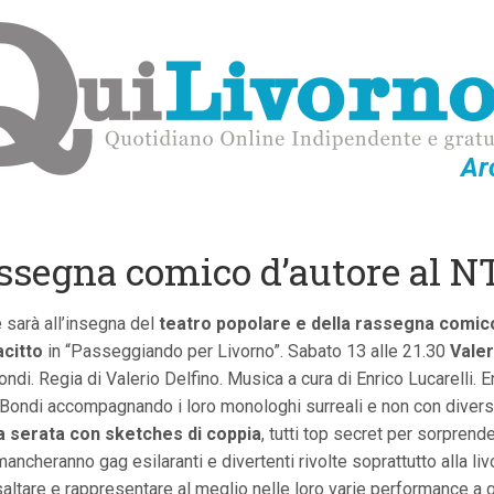
Ar
assegna comico d’autore al N
sarà all’insegna del
teatro popolare e della rassegna comic
acitto
in “Passeggiando per Livorno”. Sabato 13 alle 21.30
Valer
ondi. Regia di Valerio Delfino. Musica a cura di Enrico Lucarelli. En
ni Bondi accompagnando i loro monologhi surreali e non con dive
a serata con sketches di coppia
, tutti top secret per sorprend
heranno gag esilaranti e divertenti rivolte soprattutto alla livor
altare e rappresentare al meglio nelle loro varie performance a gir