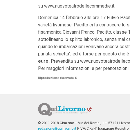
n
su www.nuovoteatrodellecommedie.it.
c
i
Domenica 14 febbraio alle ore 17 Fulvio Pacit
p
a
varietà livornese. Pacitto ci fa conoscere lo 
l
fisarmonica Giovanni Franco. Pacitto, classe 1
i
V
sottolineano lo spirito labronico, senza mai c
a
quando le imbarcazioni venivano ancora costruit
i
a
parlata schietta”, ed è forse per questo che è 
l
euro.
Prevendita su www.nuovoteatrodelleco
M
e
Per maggiori informazioni e per prenotazioni
n
ù
Riproduzione riservata
©
P
r
i
n
c
i
p
a
l
© 2011-2018 Gisa snc – Via dei Ramai, 1 – 57121 Livorn
e
redazione@quilivorno.it
P.IVA/C.F./N° Iscrizione Registro