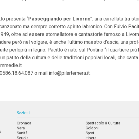
to presenta “
Passeggiando per Livorno”
, una carrellata tra s
scanzonato ma sempre corretto spirito labronico. Con Fulvio Pacitt
949, oltre ad essere stornellatore e cantastorie famoso a Livorno
adere però nel volgare, è anche l’ultimo maestro d’ascia, una prof
e perlopiù in legno. Pacitto è nato sul Pontino “il quartiere più b
un patito della cultura e delle tradizioni popolari locali, che cant
mmedie.it.
 0586.18.64.087 o mail
info@pilarternera.it
.
Sezioni
Cronaca
Spettacolo & Cultura
Nera
Goldoni
o
Sanità
Sport
Scuola
Itinera