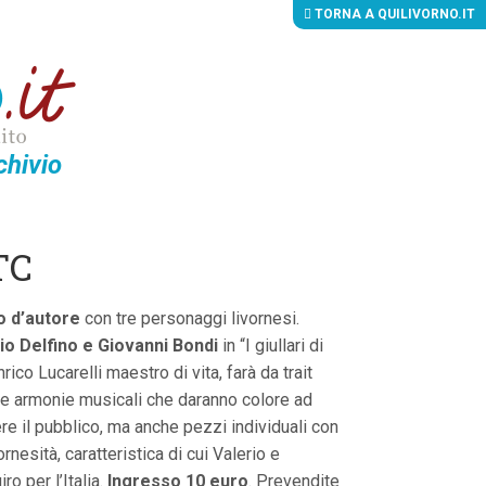
TORNA A QUILIVORNO.IT
chivio
TC
o d’autore
con tre personaggi livornesi.
io Delfino e Giovanni Bondi
in “I giullari di
rico Lucarelli maestro di vita, farà da trait
rse armonie musicali che daranno colore ad
ere il pubblico, ma anche pezzi individuali con
nesità, caratteristica di cui Valerio e
o per l’Italia.
Ingresso 10 euro
. Prevendite