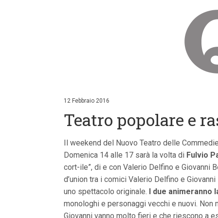
V
a
i
12 Febbraio 2016
a
Teatro popolare e r
i
c
o
n
Il weekend del Nuovo Teatro delle Commedie 
t
Domenica 14 alle 17 sarà la volta di
Fulvio P
e
n
cort-ile”, di e con Valerio Delfino e Giovanni B
u
d’union tra i comici Valerio Delfino e Giovan
t
i
uno spettacolo originale.
I due animeranno l
p
monologhi e personaggi vecchi e nuovi. Non manc
r
i
Giovanni vanno molto fieri e che riescono a es