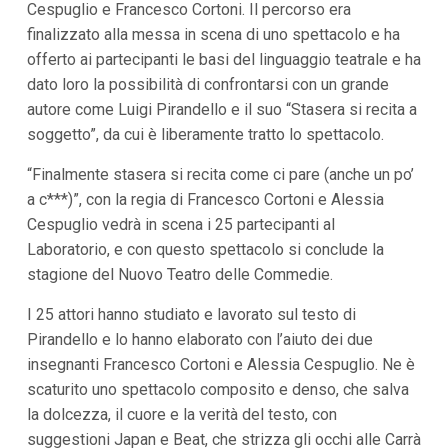
Cespuglio e Francesco Cortoni. Il percorso era
i
finalizzato alla messa in scena di uno spettacolo e ha
p
a
offerto ai partecipanti le basi del linguaggio teatrale e ha
l
dato loro la possibilità di confrontarsi con un grande
i
V
autore come Luigi Pirandello e il suo “Stasera si recita a
a
soggetto”, da cui è liberamente tratto lo spettacolo.
i
a
l
“Finalmente stasera si recita come ci pare (anche un po’
M
a c***)”, con la regia di Francesco Cortoni e Alessia
e
n
Cespuglio vedrà in scena i 25 partecipanti al
ù
Laboratorio, e con questo spettacolo si conclude la
P
r
stagione del Nuovo Teatro delle Commedie.
i
n
I 25 attori hanno studiato e lavorato sul testo di
c
Pirandello e lo hanno elaborato con l’aiuto dei due
i
p
insegnanti Francesco Cortoni e Alessia Cespuglio. Ne è
a
scaturito uno spettacolo composito e denso, che salva
l
e
la dolcezza, il cuore e la verità del testo, con
V
suggestioni Japan e Beat, che strizza gli occhi alle Carrà
a