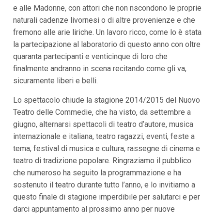
i
e alle Madonne, con attori che non nscondono le proprie
i
naturali cadenze livornesi o di altre provenienze e che
n
f
fremono alle arie liriche. Un lavoro ricco, come lo è stata
o
la partecipazione al laboratorio di questo anno con oltre
n
d
quaranta partecipanti e venticinque di loro che
o
finalmente andranno in scena recitando come gli va,
sicuramente liberi e belli.
Lo spettacolo chiude la stagione 2014/2015 del Nuovo
Teatro delle Commedie, che ha visto, da settembre a
giugno, alternarsi spettacoli di teatro d’autore, musica
internazionale e italiana, teatro ragazzi, eventi, feste a
tema, festival di musica e cultura, rassegne di cinema e
teatro di tradizione popolare. Ringraziamo il pubblico
che numeroso ha seguito la programmazione e ha
sostenuto il teatro durante tutto l’anno, e lo invitiamo a
questo finale di stagione imperdibile per salutarci e per
darci appuntamento al prossimo anno per nuove