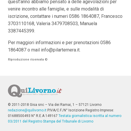
quest’anno abbiamo pensato a delle agevolazioni per
venire incontro alle famiglie, e sulle modalità di
iscrizione, contattare i numeri 0586 1864087, Francesco
3703110168, Valeria 3479708503, Manuela
3387445399.
Per maggiori informazioni e per prenotazioni 0586
1864087 o mail
info@pilarternera.it
.
Riproduzione riservata
©
© 2011-2018 Gisa snc – Via dei Ramai, 1 – 57121 Livorno
redazione@quilivorno.it
P.IVA/C.F./N° Iscrizione Registro Imprese:
01688500493 N° R.E.A 149167
Testata giornalistica iscritta al numero
03/2011 del Registro Stampa del Tribunale di Livorno