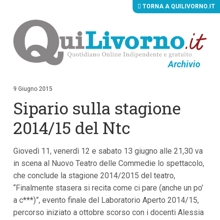
TORNA A QUILIVORNO.IT
Archivio
V
a
i
9 Giugno 2015
a
Sipario sulla stagione
i
c
o
2014/15 del Ntc
n
t
e
Giovedì 11, venerdì 12 e sabato 13 giugno alle 21,30 va
n
u
in scena al Nuovo Teatro delle Commedie lo spettacolo,
t
che conclude la stagione 2014/2015 del teatro,
i
p
“Finalmente stasera si recita come ci pare (anche un po’
r
a c***)”, evento finale del Laboratorio Aperto 2014/15,
i
percorso iniziato a ottobre scorso con i docenti Alessia
n
c