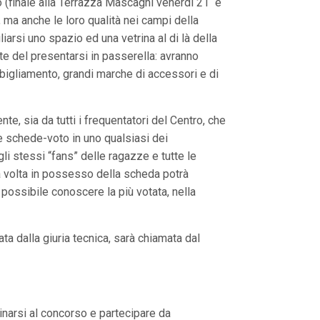
o (finale alla Terrazza Mascagni venerdi 21 e
 ma anche le loro qualità nei campi della
iarsi uno spazio ed una vetrina al di là della
rte del presentarsi in passerella: avranno
abbigliamento, grandi marche di accessori e di
te, sia da tutti i frequentatori del Centro, che
le schede-voto in uno qualsiasi dei
i stessi “fans” delle ragazze e tutte le
una volta in possesso della scheda potrà
possibile conoscere la più votata, nella
ta dalla giuria tecnica, sarà chiamata dal
inarsi al concorso e partecipare da