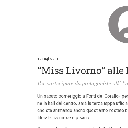
V
a
i
17 Luglio 2015
a
“Miss Livorno” alle 
i
c
o
Per partecipare da protagoniste all’ “
n
t
e
Un sabato pomeriggio a Fonti del Corallo-Iper
n
u
nella hall del centro, sarà la terza tappa uff
t
che sta animando anche quest’anno l’estate baln
i
p
litorale livornese e pisano.
r
i