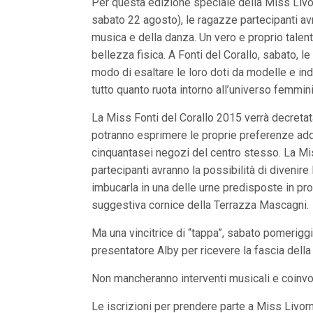
Per questa edizione speciale della Miss Livor
n
c
sabato 22 agosto), le ragazze partecipanti avr
i
musica e della danza. Un vero e proprio talent 
p
bellezza fisica. A Fonti del Corallo, sabato, l
a
l
modo di esaltare le loro doti da modelle e ind
i
tutto quanto ruota intorno all’universo femmini
V
a
i
La Miss Fonti del Corallo 2015 verrà decretata 
a
potranno esprimere le proprie preferenze addir
l
M
cinquantasei negozi del centro stesso. La Mis
e
partecipanti avranno la possibilità di divenir
n
ù
imbucarla in una delle urne predisposte in pro
P
suggestiva cornice della Terrazza Mascagni.
r
i
Ma una vincitrice di “tappa”, sabato pomeriggi
n
c
presentatore Alby per ricevere la fascia della
i
p
Non mancheranno interventi musicali e coinvo
a
l
e
Le iscrizioni per prendere parte a Miss Livor