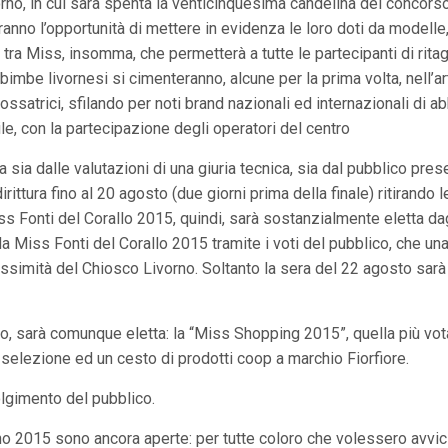
no, in cui sarà spenta la venticinquesima candelina del concors
anno l’opportunità di mettere in evidenza le loro doti da modelle,
tra Miss, insomma, che permetterà a tutte le partecipanti di ritagl
e bimbe livornesi si cimenteranno, alcune per la prima volta, nell’a
ossatrici, sfilando per noti brand nazionali ed internazionali di 
le, con la partecipazione degli operatori del centro
sia dalle valutazioni di una giuria tecnica, sia dal pubblico presen
ittura fino al 20 agosto (due giorni prima della finale) ritirando 
s Fonti del Corallo 2015, quindi, sarà sostanzialmente eletta dagl
e la Miss Fonti del Corallo 2015 tramite i voti del pubblico, che 
ssimità del Chiosco Livorno. Soltanto la sera del 22 agosto sarà 
o, sarà comunque eletta: la “Miss Shopping 2015”, quella più vota
 selezione ed un cesto di prodotti coop a marchio Fiorfiore.
lgimento del pubblico.
no 2015 sono ancora aperte: per tutte coloro che volessero avvic