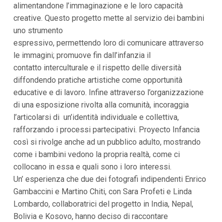
alimentandone l’immaginazione e le loro capacità
i
i
creative. Questo progetto mette al servizio dei bambini
n
uno strumento
f
o
espressivo, permettendo loro di comunicare attraverso
n
le immagini; promuove fin dall’infanzia il
d
o
contatto interculturale e il rispetto delle diversità
diffondendo pratiche artistiche come opportunità
educative e di lavoro. Infine attraverso l’organizzazione
di una esposizione rivolta alla comunità, incoraggia
l’articolarsi di un’identità individuale e collettiva,
rafforzando i processi partecipativi. Proyecto Infancia
così si rivolge anche ad un pubblico adulto, mostrando
come i bambini vedono la propria realtà, come ci
collocano in essa e quali sono i loro interessi.
Un’ esperienza che due dei fotografi indipendenti Enrico
Gambaccini e Martino Chiti, con Sara Profeti e Linda
Lombardo, collaboratrici del progetto in India, Nepal,
Bolivia e Kosovo, hanno deciso di raccontare