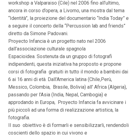
workshop a Valparaiso (Cile) nel 2006 fino all’ultimo,
i
ancora in corso d’opera, a Livorno, una mostra dal tema
p
a
“Identità”, la proiezione del documentario “India Today” e
l
a seguire il concerto della “Percussion lab and friends”
i
V
diretto da Simone Padovani.
a
Proyecto Infancia è un progetto nato nel 2006
i
a
dall’associazione culturale spagnola
l
Espacioidea. Sostenuta da un gruppo di fotografi
M
e
indipendenti, questa iniziativa ha proposto e propone
n
corsi di fotografia gratuiti in tutto il mondo a bambini dai
ù
P
6 ai 16 anni di età. Dall’America latina (Chile,Perù,
r
Messico, Colombia, Brasile, Bolivia) all’ Africa (Algeria),
i
n
passando per l’Asia (India, Nepal, Cambogia) e
c
approdando in Europa, Proyecto Infancia fa avvicinare i
i
p
più piccoli ad una forma di realizzazione artistica, la
a
fotografia.
l
Il suo obiettivo è di formarli e sensibilizzarli, rendendoli
e
V
coscienti dello spazio in cui vivono e
a