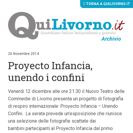
TORNA A QUILIVORNO.IT
Archivio
V
a
i
26 Novembre 2014
a
Proyecto Infancia,
i
c
o
unendo i confini
n
t
e
Venerdi 12 dicembre alle ore 21.30 il Nuovo Teatro delle
n
u
Commedie di Livorno presenta un progetto di fotografia
t
di respiro internazionale: Proyecto Infancia – Unendo
i
p
Confini. La serata prevede un’esposizione che riunisce
r
una selezione delle fotografie scattate dai
i
bambini partecipanti al Proyecto Infancia dal primo
n
c