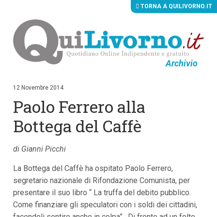
TORNA A QUILIVORNO.IT
Archivio
V
a
i
12 Novembre 2014
a
Paolo Ferrero alla
i
c
o
Bottega del Caffè
n
t
e
di Gianni Picchi
n
u
La Bottega del Caffè ha ospitato Paolo Ferrero,
t
i
segretario nazionale di Rifondazione Comunista, per
p
presentare il suo libro “ La truffa del debito pubblico.
r
i
Come finanziare gli speculatori con i soldi dei cittadini,
n
facendoli sentire anche in colpa”. Di fronte ad un folto
c