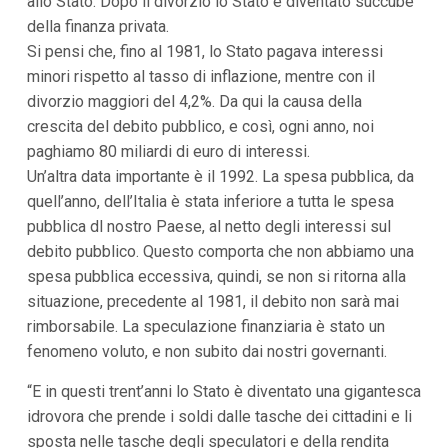
allo Stato. Dopo il divorzio lo Stato è diventato succube
i
della finanza privata.
i
n
Si pensi che, fino al 1981, lo Stato pagava interessi
f
minori rispetto al tasso di inflazione, mentre con il
o
n
divorzio maggiori del 4,2%. Da qui la causa della
d
crescita del debito pubblico, e così, ogni anno, noi
o
paghiamo 80 miliardi di euro di interessi.
Un’altra data importante è il 1992. La spesa pubblica, da
quell’anno, dell’Italia è stata inferiore a tutta le spesa
pubblica dl nostro Paese, al netto degli interessi sul
debito pubblico. Questo comporta che non abbiamo una
spesa pubblica eccessiva, quindi, se non si ritorna alla
situazione, precedente al 1981, il debito non sarà mai
rimborsabile. La speculazione finanziaria è stato un
fenomeno voluto, e non subito dai nostri governanti.
“E in questi trent’anni lo Stato è diventato una gigantesca
idrovora che prende i soldi dalle tasche dei cittadini e li
sposta nelle tasche degli speculatori e della rendita