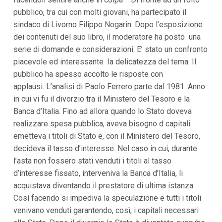
i
pubblico, tra cui con molti giovani, ha partecipato il
p
sindaco di Livorno Filippo Nogarin. Dopo l’esposizione
a
l
dei contenuti del suo libro, il moderatore ha posto una
i
serie di domande e considerazioni. E’ stato un confronto
V
a
piacevole ed interessante la delicatezza del tema. Il
i
pubblico ha spesso accolto le risposte con
a
l
applausi. L’analisi di Paolo Ferrero parte dal 1981. Anno
M
in cui vi fu il divorzio tra il Ministero del Tesoro e la
e
n
Banca d’Italia. Fino ad allora quando lo Stato doveva
ù
realizzare spesa pubblica, aveva bisogno d capitali
P
r
emetteva i titoli di Stato e, con il Ministero del Tesoro,
i
decideva il tasso d’interesse. Nel caso in cui, durante
n
l’asta non fossero stati venduti i titoli al tasso
c
i
d’interesse fissato, interveniva la Banca d’Italia, li
p
acquistava diventando il prestatore di ultima istanza.
a
l
Così facendo si impediva la speculazione e tutti i titoli
e
venivano venduti garantendo, così, i capitali necessari
V
a