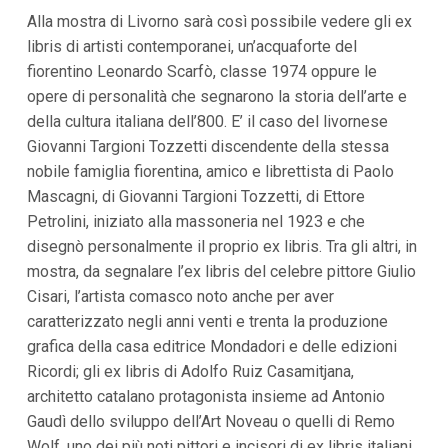
i
Alla mostra di Livorno sarà così possibile vedere gli ex
i
libris di artisti contemporanei, un’acquaforte del
n
f
fiorentino Leonardo Scarfò, classe 1974 oppure le
o
opere di personalità che segnarono la storia dell’arte e
n
d
della cultura italiana dell’800. E’ il caso del livornese
o
Giovanni Targioni Tozzetti discendente della stessa
nobile famiglia fiorentina, amico e librettista di Paolo
Mascagni, di Giovanni Targioni Tozzetti, di Ettore
Petrolini, iniziato alla massoneria nel 1923 e che
disegnò personalmente il proprio ex libris. Tra gli altri, in
mostra, da segnalare l’ex libris del celebre pittore Giulio
Cisari, l’artista comasco noto anche per aver
caratterizzato negli anni venti e trenta la produzione
grafica della casa editrice Mondadori e delle edizioni
Ricordi; gli ex libris di Adolfo Ruiz Casamitjana,
architetto catalano protagonista insieme ad Antonio
Gaudì dello sviluppo dell’Art Noveau o quelli di Remo
Wolf, uno dei più noti pittori e incisori di ex libris italiani