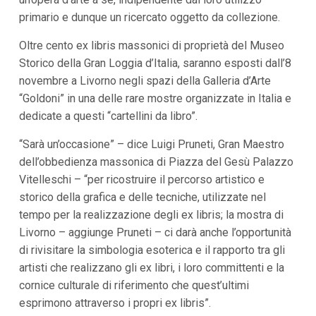
i
primario e dunque un ricercato oggetto da collezione.
p
a
Oltre cento ex libris massonici di proprietà del Museo
l
i
Storico della Gran Loggia d’Italia, saranno esposti dall’8
V
novembre a Livorno negli spazi della Galleria d’Arte
a
i
“Goldoni” in una delle rare mostre organizzate in Italia e
a
dedicate a questi “cartellini da libro”.
l
M
“Sarà un’occasione” – dice Luigi Pruneti, Gran Maestro
e
n
dell’obbedienza massonica di Piazza del Gesù Palazzo
ù
Vitelleschi – “per ricostruire il percorso artistico e
P
r
storico della grafica e delle tecniche, utilizzate nel
i
tempo per la realizzazione degli ex libris; la mostra di
n
c
Livorno – aggiunge Pruneti – ci darà anche l’opportunità
i
di rivisitare la simbologia esoterica e il rapporto tra gli
p
a
artisti che realizzano gli ex libri, i loro committenti e la
l
cornice culturale di riferimento che quest’ultimi
e
V
esprimono attraverso i propri ex libris”.
a