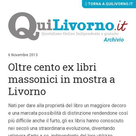
TORNA A QUILIVORNO.IT
Archivio
V
a
i
6 Novembre 2013
a
Oltre cento ex libri
i
c
o
massonici in mostra a
n
t
Livorno
e
n
u
Nati per dare alla proprietà del libro un maggiore decoro
t
i
e una marcata possibilità di distinzione rendendone così
p
più difficile anche il furto, gli ex libris hanno conosciuto
r
i
nei secoli una straordinaria evoluzione, diventando
n
un’opera d’arte a se, indipendente dal loro utilizzo
c