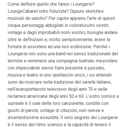
Come definire quello che fanno i Loungerie?
i
p
LoungeCabaret retro-futurista? Oppure sketches
a
musicali da salotto? Per capire appieno l’arte di questi
l
i
cinque personaggi abbigliati in coloratissimi vestiti
V
vintage e dagli improbabili nomi esotici, bisogna andare
a
i
oltre le definizioni e, molto semplicemente, avere la
a
fortuna di assistere ad una loro esibizione. Perché i
l
M
Loungerie non sono una band nel senso tradizionale del
e
termine e nemmeno una compagnia teatrale, mescolano
n
con impeccabile savoir-faire presente e passato,
ù
P
musica e teatro in uno spettacolo unico, i cui antenati
r
sono da ricercare nella tradizione del varietà italiano,
i
n
nell’avanspettacolo televisivo degli anni 70 e nelle
c
reclames americane degli anni 50 e 60. L’estro comico e
i
p
surreale è il sale delle loro canzonette, condite con
a
giochi di parole, collage di citazioni, non-sense e
l
e
divertentissime assurdità. Il vero segreto dei Loungerie
V
è il senso del ritmo scenico e la capacità di tenere il
a