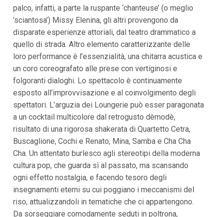
i
palco, infatti, a parte la ruspante ‘chanteuse’ (o meglio
i
’sciantosa’) Missy Elenina, gli altri provengono da
n
f
disparate esperienze attoriali, dal teatro drammatico a
o
quello di strada. Altro elemento caratterizzante delle
n
d
loro performance è l’essenzialità, una chitarra acustica e
o
un coro coreografato alle prese con vertiginosi e
folgoranti dialoghi. Lo spettacolo è continuamente
esposto all’improvvisazione e al coinvolgimento degli
spettatori. L’arguzia dei Loungerie può esser paragonata
a un cocktail multicolore dal retrogusto dèmodè,
risultato di una rigorosa shakerata di Quartetto Cetra,
Buscaglione, Cochi e Renato, Mina, Samba e Cha Cha
Cha. Un attentato burlesco agli stereotipi della moderna
cultura pop, che guarda sì al passato, ma scansando
ogni effetto nostalgia, e facendo tesoro degli
insegnamenti eterni su cui poggiano i meccanismi del
riso, attualizzandoli in tematiche che ci appartengono.
Da sorseggiare comodamente seduti in poltrona,