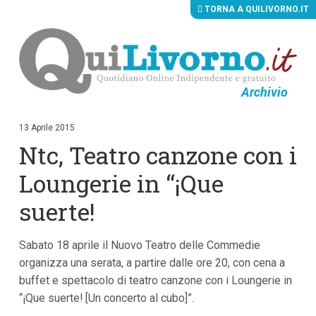
TORNA A QUILIVORNO.IT
Archivio
V
a
i
13 Aprile 2015
a
Ntc, Teatro canzone con i
i
c
o
Loungerie in “¡Que
n
t
suerte!
e
n
u
Sabato 18 aprile il Nuovo Teatro delle Commedie
t
i
organizza una serata, a partire dalle ore 20, con cena a
p
buffet e spettacolo di teatro canzone con i Loungerie in
r
i
“¡Que suerte! [Un concerto al cubo]”.
n
c