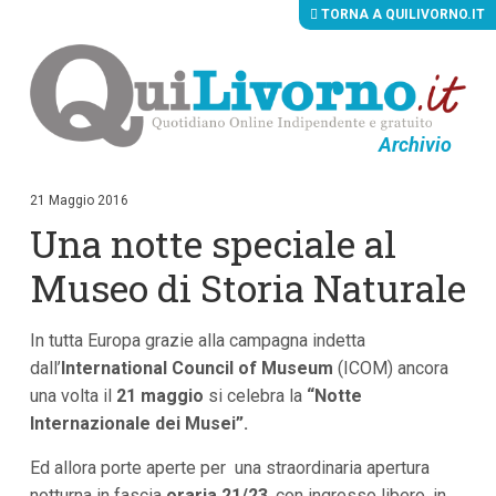
TORNA A QUILIVORNO.IT
Archivio
V
a
i
21 Maggio 2016
a
Una notte speciale al
i
c
o
Museo di Storia Naturale
n
t
e
In tutta Europa grazie alla campagna indetta
n
u
dall’
International
Council of Museum
(ICOM) ancora
t
una volta il
21 maggio
si celebra la
“Notte
i
p
Internazionale dei Musei”.
r
i
Ed allora porte aperte per una straordinaria apertura
n
notturna in fascia
oraria 21/23
, con ingresso libero, in
c