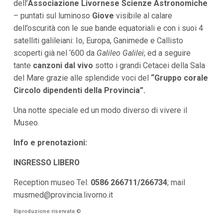
dell’
Associazione Livornese Scienze Astronomiche
i
i
– puntati sul luminoso
Giove
visibile al calare
n
dell’oscurità con le sue bande equatoriali e con i suoi 4
f
o
satelliti galileiani: Io, Europa, Ganimede e Callisto
n
scoperti già nel ‘600 da
Galileo Galilei
; ed a seguire
d
tante
o
canzoni dal vivo
sotto i grandi Cetacei della Sala
del Mare grazie alle splendide voci del
“Gruppo corale
Circolo dipendenti della Provincia”.
Una notte speciale ed un modo diverso di vivere il
Museo.
Info e prenotazioni:
INGRESSO LIBERO
Reception museo Tel.
0586 266711/266734
; mail
musmed@provincia.livorno.it
Riproduzione riservata
©