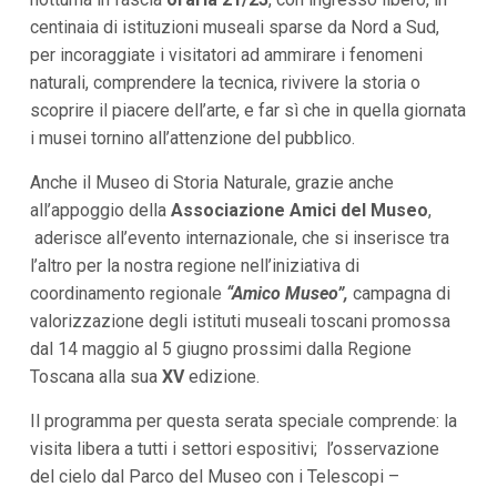
i
centinaia di istituzioni museali sparse da Nord a Sud,
p
per incoraggiate i visitatori ad ammirare i fenomeni
a
l
naturali, comprendere la tecnica, rivivere la storia o
i
scoprire il piacere dell’arte, e far sì che in quella giornata
V
a
i musei tornino all’attenzione del pubblico.
i
a
Anche il Museo di Storia Naturale, grazie anche
l
M
all’appoggio della
Associazione
Amici del Museo
,
e
aderisce all’evento internazionale, che si inserisce tra
n
l’altro per la nostra regione nell’iniziativa di
ù
P
coordinamento regionale
“Amico Museo”,
campagna di
r
valorizzazione degli istituti museali toscani promossa
i
n
dal 14 maggio al 5 giugno prossimi dalla Regione
c
Toscana alla sua
XV
edizione.
i
p
a
Il programma per questa serata speciale comprende: la
l
visita libera a tutti i settori espositivi; l’osservazione
e
V
del cielo dal Parco del Museo con i Telescopi –
a