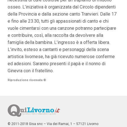
i
osseo. L’iniziativa è organizzata dal Circolo dipendenti
p
della Provincia e dalla sezione canto Tranvieri. Dalle 17
a
l
e fino alle 23.30, tutti gli appassionati di canto e chi
i
vuole cimentarsi con una canzone potranno partecipare
V
a
e contribuire, così, alla raccolta da devolvere alla
i
famiglia della bambina. L’ingresso è a offerta libera.
a
l
L’invito, esteso a cantanti e personaggi della scena
M
artistica livornese, ha già ricevuto numerose conferme
e
n
ed adesioni. Saranno presenti il papà e il nonno di
ù
Ginevra con il fratellino.
P
r
Riproduzione riservata
©
i
n
c
i
p
a
l
e
V
© 2011-2018 Gisa snc – Via dei Ramai, 1 – 57121 Livorno
a