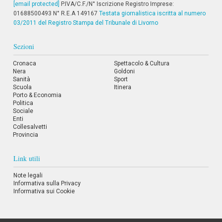
[email protected]
P.IVA/C.F./N° Iscrizione Registro Imprese:
i
01688500493 N° R.E.A 149167
i
Testata giornalistica iscritta al numero
n
03/2011 del Registro Stampa del Tribunale di Livorno
f
o
Sezioni
n
d
Cronaca
Spettacolo & Cultura
o
Nera
Goldoni
Sanità
Sport
Scuola
Itinera
Porto & Economia
Politica
Sociale
Enti
Collesalvetti
Provincia
Link utili
Note legali
Informativa sulla Privacy
Informativa sui Cookie