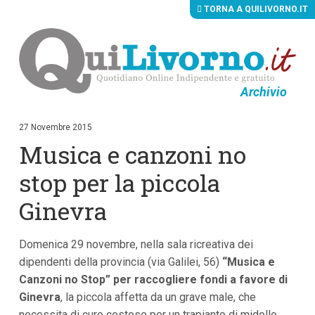
TORNA A QUILIVORNO.IT
Archivio
V
a
i
27 Novembre 2015
a
Musica e canzoni no
i
c
o
stop per la piccola
n
t
Ginevra
e
n
u
Domenica 29 novembre, nella sala ricreativa dei
t
i
dipendenti della provincia (via Galilei, 56)
“Musica e
p
Canzoni no Stop” per raccogliere fondi a favore di
r
i
Ginevra
, la piccola affetta da un grave male, che
n
necessita di cure costose per un trapianto di midollo
c