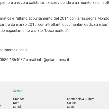
ali era una vera celebrità. La sua vicenda è un monito a non sottov
rmatica è l’ultimo appuntamento del 2014 con la rassegna Mondov
 partire da marzo 2015, con altrettanti documentari dedicati a temi
condo appuntamento è stato “Documented”.
r Internazionale.
i 0586 1864087 o mail
info@pilarternera.it
.
Sezioni
Cronaca
Spettacolo & Cultura
Nera
Goldoni
o
Sanità
Sport