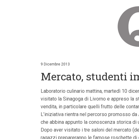
V
a
i
9 Dicembre 2013
a
Mercato, studenti i
i
c
o
n
Laboratorio culinario mattina, martedì 10 dice
t
visitato la Sinagoga di Livorno e appreso la st
e
n
vendita, in particolare quelli frutto delle con
u
L’iniziativa rientra nel percorso promosso da
t
i
che abbina appunto la conoscenza storica di u
p
Dopo aver visitato i tre saloni del mercato (del
r
i
ragazzi prepareranno le famose roschette di o