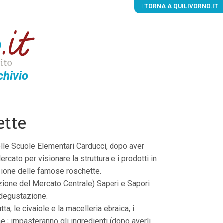
TORNA A QUILIVORNO.IT
chivio
ette
delle Scuole Elementari Carducci, dopo aver
rcato per visionare la struttura e i prodotti in
razione delle famose roschette.
ezione del Mercato Centrale) Saperi e Sapori
 degustazione.
ta, le civaiole e la macelleria ebraica, i
 ; impasteranno gli ingredienti (dopo averli