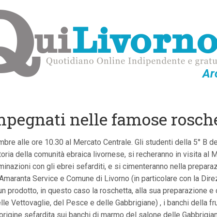
Ar
mpegnati nelle famose rosch
mbre alle ore 10.30 al Mercato Centrale. Gli studenti della 5° B 
oria della comunità ebraica livornese, si recheranno in visita al Me
taminazioni con gli ebrei sefarditi, e si cimenteranno nella prepa
 Amaranta Service e Comune di Livorno (in particolare con la Dir
n prodotto, in questo caso la roschetta, alla sua preparazione e
le Vettovaglie, del Pesce e delle Gabbrigiane) , i banchi della frut
rigine sefardita sui banchi di marmo del salone delle Gabbrigiane