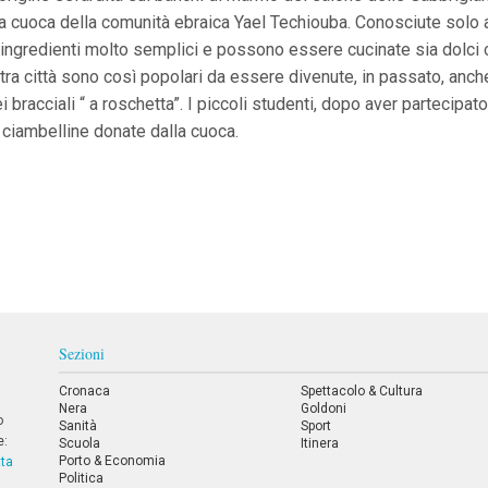
a cuoca della comunità ebraica Yael Techiouba. Conosciute solo a 
ngredienti molto semplici e possono essere cucinate sia dolci 
tra città sono così popolari da essere divenute, in passato, anch
bracciali “ a roschetta”. I piccoli studenti, dopo aver partecipato
 ciambelline donate dalla cuoca.
Sezioni
Cronaca
Spettacolo & Cultura
Nera
Goldoni
o
Sanità
Sport
e:
Scuola
Itinera
Porto & Economia
tta
Politica