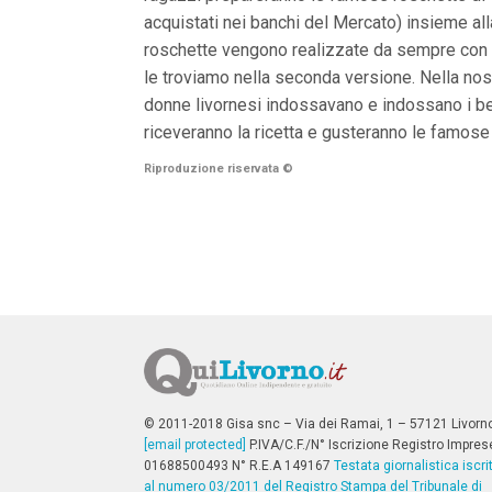
n
acquistati nei banchi del Mercato) insieme all
c
i
roschette vengono realizzate da sempre con i
p
le troviamo nella seconda versione. Nella nos
a
donne livornesi indossavano e indossano i bei 
l
i
riceveranno la ricetta e gusteranno le famose
V
a
Riproduzione riservata
©
i
a
l
M
e
n
ù
P
r
i
n
c
i
p
© 2011-2018 Gisa snc – Via dei Ramai, 1 – 57121 Livorn
a
[email protected]
P.IVA/C.F./N° Iscrizione Registro Impres
l
01688500493 N° R.E.A 149167
Testata giornalistica iscri
e
al numero 03/2011 del Registro Stampa del Tribunale di