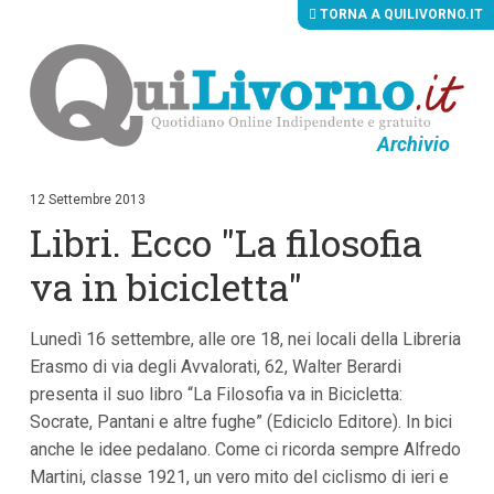
TORNA A QUILIVORNO.IT
Archivio
V
a
i
12 Settembre 2013
a
Libri. Ecco "La filosofia
i
c
o
va in bicicletta"
n
t
e
Lunedì 16 settembre, alle ore 18, nei locali della Libreria
n
u
Erasmo di via degli Avvalorati, 62, Walter Berardi
t
presenta il suo libro “La Filosofia va in Bicicletta:
i
p
Socrate, Pantani e altre fughe” (Ediciclo Editore). In bici
r
anche le idee pedalano. Come ci ricorda sempre Alfredo
i
Martini, classe 1921, un vero mito del ciclismo di ieri e
n
c