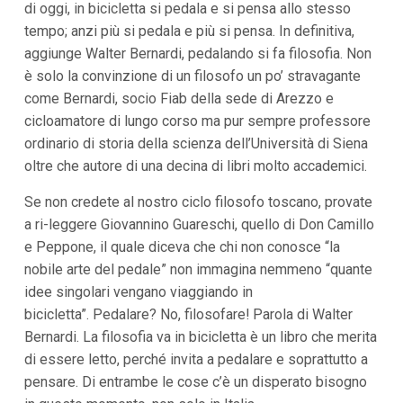
di oggi, in bicicletta si pedala e si pensa allo stesso
i
tempo; anzi più si pedala e più si pensa. In definitiva,
p
a
aggiunge Walter Bernardi, pedalando si fa filosofia. Non
l
è solo la convinzione di un filosofo un po’ stravagante
i
V
come Bernardi, socio Fiab della sede di Arezzo e
a
cicloamatore di lungo corso ma pur sempre professore
i
a
ordinario di storia della scienza dell’Università di Siena
l
oltre che autore di una decina di libri molto accademici.
M
e
n
Se non credete al nostro ciclo filosofo toscano, provate
ù
a ri-leggere Giovannino Guareschi, quello di Don Camillo
P
r
e Peppone, il quale diceva che chi non conosce “la
i
nobile arte del pedale” non immagina nemmeno “quante
n
idee singolari vengano viaggiando in
c
i
bicicletta”. Pedalare? No, filosofare! Parola di Walter
p
Bernardi. La filosofia va in bicicletta è un libro che merita
a
l
di essere letto, perché invita a pedalare e soprattutto a
e
pensare. Di entrambe le cose c’è un disperato bisogno
V
a