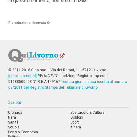
in questo momento, non solo in Italia.
i
i
n
f
Riproduzione riservata
©
o
n
d
o
© 2011-2018 Gisa snc – Via dei Ramai, 1 – 57121 Livorno
[email protected]
P.IVA/C.F./N° Iscrizione Registro Imprese:
01688500493 N° R.E.A 149167
Testata giornalistica iscritta al numero
03/2011 del Registro Stampa del Tribunale di Livorno
Sezioni
Cronaca
Spettacolo & Cultura
Nera
Goldoni
Sanità
Sport
Scuola
Itinera
Porto & Economia