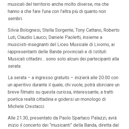
musicali del territorio anche molto diverse, ma che
i
p
hanno a che fare l’una con l’altra più di quanto non
a
sembri.
l
i
V
Silvia Bolognesi, Stella Sorgente, Tony Cattano, Roberto
a
Luti, Claudio Laucci, Daniele Paoletti, insieme a
i
musicisti-insegnanti del Liceo Musicale di Livorno, ai
a
l
rappresentanti delle Bande provinciali e di Istituti
M
Musicali cittadini… sono solo alcuni dei partecipanti alla
e
n
serata.
ù
P
La serata – a ingresso gratuito – inizierà alle 20.00 con
r
i
un aperitivo durante il quale, chi vuole, potrà sbirciare un
n
breve filmato su questa curiosa, interessante, a tratti
c
i
poetica realtà cittadina e godersi un monologo di
p
Michele Crestacci.
a
l
Alle 21.30, presentato da Paolo Spartaco Palazzi, avrà
e
V
inizio il concerto dei “musicanti” della Banda, diretta dal
a