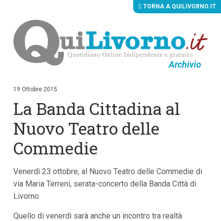
TORNA A QUILIVORNO.IT
Archivio
V
a
i
19 Ottobre 2015
a
La Banda Cittadina al
i
c
o
Nuovo Teatro delle
n
t
Commedie
e
n
u
Venerdì 23 ottobre, al Nuovo Teatro delle Commedie di
t
i
via Maria Terreni, serata-concerto della Banda Città di
p
Livorno.
r
i
n
Quello di venerdì sarà anche un incontro tra realtà
c