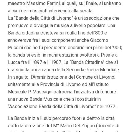
maestro Massimo Ferrini, ai quali, sul finale, si uniranno
i
i
alcuni dei musicisti intervenuti alla serata.
n
La “Banda della Città di Livorno” è un’associazione che
f
o
promuove e divulga la musica a livello popolare. Una
n
Banda cittadina esisteva sin dalla fine dell’800 e
d
o
annoverava fra i suoi componenti anche Giacomo
Puccini che ne fu presidente onorario nei primi del ‘900;
la banda si esibì in manifestazioni svoltesi a Pisa e a
Lucca fra il 1897 e il 1907. La “Banda Cittadina” che si
era sciolta poi a causa della Seconda Guerra Mondiale.
In seguito, l’Amministrazione del Comune di Livorno,
unitamente alla Provincia di Livorno ed all’Istituto
Musicale P. Mascagni patrocina l’iniziativa di fondare
una nuova Banda Musicale che si costituirà in
“Associazione Banda della Città di Livorno” nel 1977.
La Banda inizia il suo percorso fuori e dentro la città,
sotto la direzione del M° Mario Del Zoppo (docente di