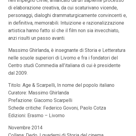
nell’impegno civile, affiancato da un sapiente processo
di elaborazione creativa, da cui scaturivano vicende,
personaggi, dialoghi drammaturgicamente convincenti e,
in definitiva, memorabili. Intuizione e razionalizzazione
artistica hanno fatto sì che il film non sia invecchiato,
anzi risulti un passo avanti.
Massimo Ghirlanda, è insegnante di Storia e Letteratura
nelle scuole superiori di Livorno e fra i fondatori del
Centro studi Commedia all’italiana di cui è presidente
dal 2009.
Titolo: Age & Scarpelli, In nome del popolo italiano
Curatore: Massimo Ghirlanda
Prefazione: Giacomo Scarpelli
Schede critiche: Federico Govoni, Paolo Cotza
Edizioni: Erasmo – Livorno
Novembre 2014
Collana: Dedo, I quaderni di Storia del cinema