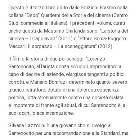
i
Questo è il terzo libro edito dalle Edizioni Erasmo nella
p
collana “Dedo” Quaderni della Storia del cinema (Centro
a
l
Studi commedia all’italiana). I precedenti volumi, curati
i
anche questi da Massimo Ghirlanda sono: “La storia del
V
a
cinema – I Capolavori” (2011) e “Ettore Scola-Ruggero
i
Maccari. Il sorpasso – La sceneggiatura” (2012).
a
l
M
Il film è la storia di due personaggi: “Lorenzo
e
Santenocito, affarista senza scrupoli, imprenditore a
n
capo di decine di aziende, elargisce tangenti a politici
ù
P
corrotti, e Mariano Bonifazi, determinato quanto severo
r
giudice istruttore, dotato di una dolorosa coscienza
i
n
politica, lotta strenuamente contro una società malata
c
e impotente di fronte agli abusi, di cui Santenocito è, ai
i
p
suoi occhi, bieca incarnazione.
a
l
Silvana Lazzorini è una giovane che si rivolge a
e
V
Santenocito per una raccomandazione alla Standard, ma
a