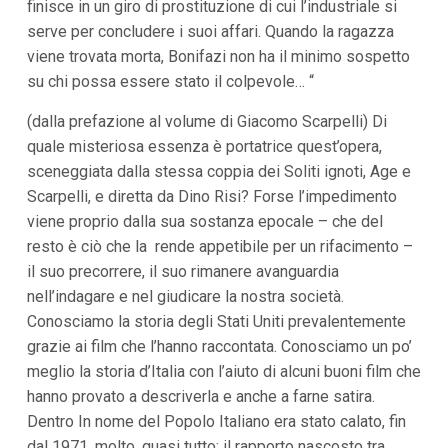
finisce in un giro di prostituzione di cui l’industriale si
i
i
serve per concludere i suoi affari. Quando la ragazza
n
viene trovata morta, Bonifazi non ha il minimo sospetto
f
o
su chi possa essere stato il colpevole… “
n
d
(dalla prefazione al volume di Giacomo Scarpelli) Di
o
quale misteriosa essenza è portatrice quest’opera,
sceneggiata dalla stessa coppia dei Soliti ignoti, Age e
Scarpelli, e diretta da Dino Risi? Forse l’impedimento
viene proprio dalla sua sostanza epocale – che del
resto è ciò che la rende appetibile per un rifacimento –
il suo precorrere, il suo rimanere avanguardia
nell’indagare e nel giudicare la nostra società.
Conosciamo la storia degli Stati Uniti prevalentemente
grazie ai film che l’hanno raccontata. Conosciamo un po’
meglio la storia d’Italia con l’aiuto di alcuni buoni film che
hanno provato a descriverla e anche a farne satira.
Dentro In nome del Popolo Italiano era stato calato, fin
dal 1971, molto, quasi tutto: il rapporto nascosto tra