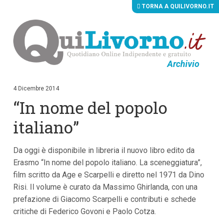
TORNA A QUILIVORNO.IT
Archivio
V
a
i
4 Dicembre 2014
a
“In nome del popolo
i
c
o
italiano”
n
t
e
Da oggi è disponibile in libreria il nuovo libro edito da
n
u
Erasmo “In nome del popolo italiano. La sceneggiatura”,
t
film scritto da Age e Scarpelli e diretto nel 1971 da Dino
i
p
Risi. Il volume è curato da Massimo Ghirlanda, con una
r
prefazione di Giacomo Scarpelli e contributi e schede
i
critiche di Federico Govoni e Paolo Cotza.
n
c