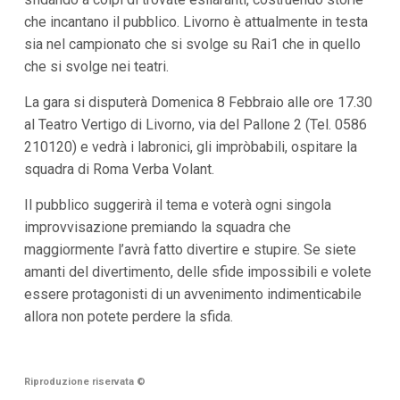
i
che incantano il pubblico. Livorno è attualmente in testa
p
sia nel campionato che si svolge su Rai1 che in quello
a
l
che si svolge nei teatri.
i
V
La gara si disputerà Domenica 8 Febbraio alle ore 17.30
a
i
al Teatro Vertigo di Livorno, via del Pallone 2 (Tel. 0586
a
210120) e vedrà i labronici, gli impròbabili, ospitare la
l
M
squadra di Roma Verba Volant.
e
n
Il pubblico suggerirà il tema e voterà ogni singola
ù
improvvisazione premiando la squadra che
P
r
maggiormente l’avrà fatto divertire e stupire. Se siete
i
amanti del divertimento, delle sfide impossibili e volete
n
c
essere protagonisti di un avvenimento indimenticabile
i
allora non potete perdere la sfida.
p
a
l
e
V
Riproduzione riservata
©
a