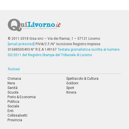
i
i
n
f
o
n
d
o
© 2011-2018 Gisa snc – Via dei Ramai, 1 – 57121 Livorno
[email protected]
P.IVA/C.F./N° Iscrizione Registro Imprese:
01688500493 N° R.E.A 149167
Testata giornalistica iscritta al numero
03/2011 del Registro Stampa del Tribunale di Livorno
Sezioni
Cronaca
Spettacolo & Cultura
Nera
Goldoni
Sanità
Sport
Scuola
Itinera
Porto & Economia
Politica
Sociale
Enti
Collesalvetti
Provincia