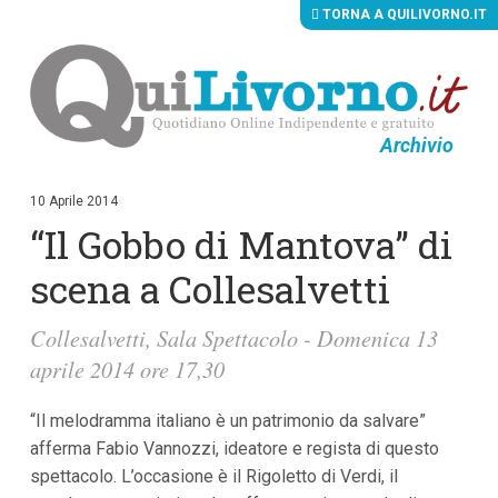
TORNA A QUILIVORNO.IT
Archivio
V
a
i
10 Aprile 2014
a
“Il Gobbo di Mantova” di
i
c
o
scena a Collesalvetti
n
t
e
Collesalvetti, Sala Spettacolo - Domenica 13
n
aprile 2014 ore 17,30
u
t
i
“Il melodramma italiano è un patrimonio da salvare”
p
r
afferma Fabio Vannozzi, ideatore e regista di questo
i
spettacolo. L’occasione è il Rigoletto di Verdi, il
n
c