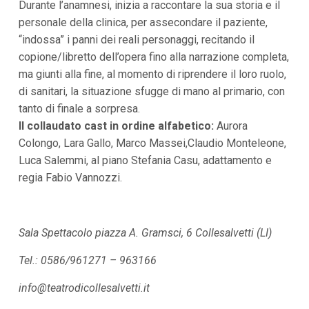
Durante l’anamnesi, inizia a raccontare la sua storia e il
i
i
personale della clinica, per assecondare il paziente,
n
“indossa” i panni dei reali personaggi, recitando il
f
o
copione/libretto dell’opera fino alla narrazione completa,
n
ma giunti alla fine, al momento di riprendere il loro ruolo,
d
o
di sanitari, la situazione sfugge di mano al primario, con
tanto di finale a sorpresa.
Il collaudato cast in ordine alfabetico:
Aurora
Colongo, Lara Gallo, Marco Massei,Claudio Monteleone,
Luca Salemmi, al piano Stefania Casu, adattamento e
regia Fabio Vannozzi.
Sala Spettacolo piazza A. Gramsci, 6 Collesalvetti (LI)
Tel.: 0586/961271 – 963166
info@teatrodicollesalvetti.it