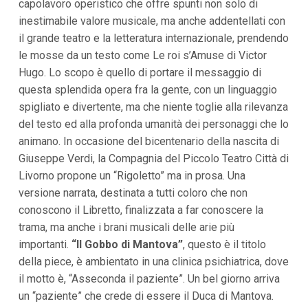
capolavoro operistico che offre spunti non solo di
i
inestimabile valore musicale, ma anche addentellati con
p
a
il grande teatro e la letteratura internazionale, prendendo
l
le mosse da un testo come Le roi s’Amuse di Victor
i
V
Hugo. Lo scopo è quello di portare il messaggio di
a
questa splendida opera fra la gente, con un linguaggio
i
a
spigliato e divertente, ma che niente toglie alla rilevanza
l
del testo ed alla profonda umanità dei personaggi che lo
M
animano. In occasione del bicentenario della nascita di
e
n
Giuseppe Verdi, la Compagnia del Piccolo Teatro Città di
ù
Livorno propone un “Rigoletto” ma in prosa. Una
P
r
versione narrata, destinata a tutti coloro che non
i
conoscono il Libretto, finalizzata a far conoscere la
n
c
trama, ma anche i brani musicali delle arie più
i
importanti.
“Il Gobbo di Mantova”
, questo è il titolo
p
a
della piece, è ambientato in una clinica psichiatrica, dove
l
il motto è, “Asseconda il paziente”. Un bel giorno arriva
e
V
un “paziente” che crede di essere il Duca di Mantova.
a