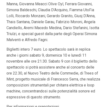
i
Manna, Giovanna Meacci Olive Oyl, Ferrara Giovanni,
i
Simona Baldeschi, Claudia D’Acquino, Fiamma UtoFia
n
f
Lolli, Riccardo Monzani, Gerardo Granito, Giusj D’Anna,
o
Thais Santana, Daniele Garau, Fabrizio Moroni, Angela
n
d
Candiello, Aremi Macedo Medina, Dario Stefanini, Isotta
o
Triulzi, e special guest dalla parte degli Operai Simona
Malventi e Alfredo Fagni.
Biglietti intero 7 euro. Lo spettacolo sarà in replica
anche i giorni sabato 9, domenica 10 e lunedì 11
novembre alle ore 21.30. Sabato 9 con il biglietto dello
spettacolo si potrà assistere anche al concerto delle
ore 22.30, al Nuovo Teatro delle Commedie, di Trees of
Mint, progetto musicale di Francesco Serra, che realizza
composizioni strumentali per chitarra elettrica e loop
machine, concentrandosi sulle potenzialità sonore ed
espressive di questo strumento.
Per informazioni e prenotazioni