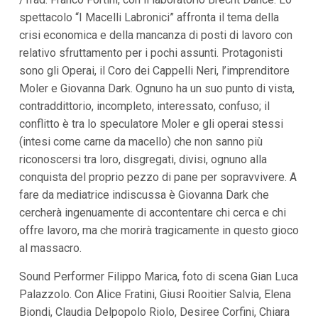
i
spettacolo “I Macelli Labronici” affronta il tema della
p
crisi economica e della mancanza di posti di lavoro con
a
l
relativo sfruttamento per i pochi assunti. Protagonisti
i
sono gli Operai, il Coro dei Cappelli Neri, l’imprenditore
V
a
Moler e Giovanna Dark. Ognuno ha un suo punto di vista,
i
contraddittorio, incompleto, interessato, confuso; il
a
l
conflitto è tra lo speculatore Moler e gli operai stessi
M
(intesi come carne da macello) che non sanno più
e
n
riconoscersi tra loro, disgregati, divisi, ognuno alla
ù
conquista del proprio pezzo di pane per sopravvivere. A
P
r
fare da mediatrice indiscussa è Giovanna Dark che
i
cercherà ingenuamente di accontentare chi cerca e chi
n
offre lavoro, ma che morirà tragicamente in questo gioco
c
i
al massacro.
p
a
Sound Performer Filippo Marica, foto di scena Gian Luca
l
e
Palazzolo. Con Alice Fratini, Giusi Rooitier Salvia, Elena
V
Biondi, Claudia Delpopolo Riolo, Desiree Corfini, Chiara
a