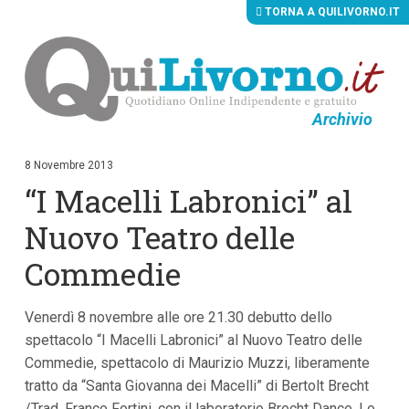
TORNA A QUILIVORNO.IT
Archivio
V
a
i
8 Novembre 2013
a
“I Macelli Labronici” al
i
c
o
Nuovo Teatro delle
n
t
Commedie
e
n
u
Venerdì 8 novembre alle ore 21.30 debutto dello
t
i
spettacolo “I Macelli Labronici” al Nuovo Teatro delle
p
Commedie, spettacolo di Maurizio Muzzi, liberamente
r
i
tratto da “Santa Giovanna dei Macelli” di Bertolt Brecht
n
/Trad. Franco Fortini, con il laboratorio Brecht Dance. Lo
c