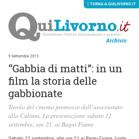
TORNA A QUILIVORNO.IT
Archivio
V
a
i
9 Settembre 2015
a
“Gabbia di matti”: in un
i
c
o
film la storia delle
n
t
gabbionate
e
n
u
Tavolo del cinema promosso dall’assessorato
t
i
alla Cultura. La presentazione sabato 12
p
settembre, ore 21, ai Bagni Fiume
r
i
n
Sabato 12 settembre, alle ore 21 ai Bagni Fiume, (viale
c