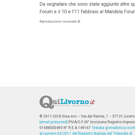
n
Da segnalare che sono state aggiunte altre qua
c
Forum e il 10 e l’11 febbraio al Mandela Foru
i
p
Riproduzione riservata
©
a
l
i
V
a
i
a
l
M
e
n
ù
P
r
i
n
c
i
p
© 2011-2018 Gisa snc – Via dei Ramai, 1 – 57121 Livorn
a
[email protected]
P.IVA/C.F./N° Iscrizione Registro Impres
l
01688500493 N° R.E.A 149167
Testata giornalistica iscri
e
al numero 03/2011 del Registro Stampa del Tribunale di