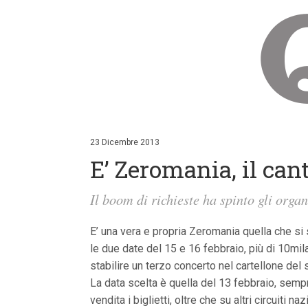
V
a
i
23 Dicembre 2013
a
E’ Zeromania, il cant
i
c
o
Il boom di richieste ha spinto gli orga
n
t
e
E’ una vera e propria Zeromania quella che si s
n
u
le due date del 15 e 16 febbraio, più di 10mil
t
stabilire un terzo concerto nel cartellone del
i
p
La data scelta è quella del 13 febbraio, semp
r
vendita i biglietti, oltre che su altri circuiti naz
i