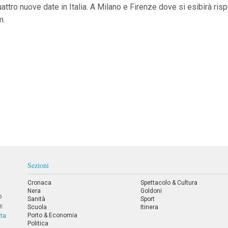
ttro nuove date in Italia. A Milano e Firenze dove si esibirà ris
m.
Sezioni
Cronaca
Spettacolo & Cultura
Nera
Goldoni
o
Sanità
Sport
e:
Scuola
Itinera
Porto & Economia
tta
Politica