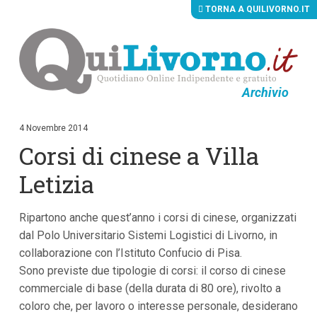
TORNA A QUILIVORNO.IT
Archivio
V
a
i
4 Novembre 2014
a
Corsi di cinese a Villa
i
c
o
Letizia
n
t
e
Ripartono anche quest’anno i corsi di cinese, organizzati
n
u
dal Polo Universitario Sistemi Logistici di Livorno, in
t
collaborazione con l’Istituto Confucio di Pisa.
i
p
Sono previste due tipologie di corsi: il corso di cinese
r
commerciale di base (della durata di 80 ore), rivolto a
i
coloro che, per lavoro o interesse personale, desiderano
n
c