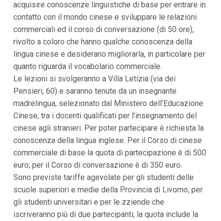
acquisire conoscenze linguistiche di base per entrare in
i
contatto con il mondo cinese e sviluppare le relazioni
p
a
commerciali ed il corso di conversazione (di 50 ore),
l
rivolto a coloro che hanno qualche conoscenza della
i
V
lingua cinese e desiderano migliorarla, in particolare per
a
quanto riguarda il vocabolario commerciale.
i
a
Le lezioni si svolgeranno a Villa Letizia (via dei
l
Pensieri, 60) e saranno tenute da un insegnante
M
e
madrelingua, selezionato dal Ministero dell’Educazione
n
Cinese, tra i docenti qualificati per l’insegnamento del
ù
P
cinese agli stranieri. Per poter partecipare è richiesta la
r
conoscenza della lingua inglese. Per il Corso di cinese
i
n
commerciale di base la quota di partecipazione è di 500
c
euro; per il Corso di conversazione è di 350 euro.
i
p
Sono previste tariffe agevolate per gli studenti delle
a
scuole superiori e medie della Provincia di Livorno, per
l
gli studenti universitari e per le zziende che
e
V
iscriveranno più di due partecipanti; la quota include la
a