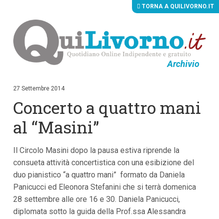
TORNA A QUILIVORNO.IT
Archivio
V
a
i
27 Settembre 2014
a
Concerto a quattro mani
i
c
o
al “Masini”
n
t
e
Il Circolo Masini dopo la pausa estiva riprende la
n
u
consueta attività concertistica con una esibizione del
t
duo pianistico “a quattro mani” formato da Daniela
i
p
Panicucci ed Eleonora Stefanini che si terrà domenica
r
28 settembre alle ore 16 e 30. Daniela Panicucci,
i
diplomata sotto la guida della Prof.ssa Alessandra
n
c