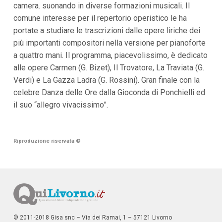
camera. suonando in diverse formazioni musicali. Il
i
i
comune interesse per il repertorio operistico le ha
n
portate a studiare le trascrizioni dalle opere liriche dei
f
o
più importanti compositori nella versione per pianoforte
n
a quattro mani. Il programma, piacevolissimo, è dedicato
d
o
alle opere Carmen (G. Bizet), Il Trovatore, La Traviata (G.
Verdi) e La Gazza Ladra (G. Rossini). Gran finale con la
celebre Danza delle Ore dalla Gioconda di Ponchielli ed
il suo “allegro vivacissimo”.
Riproduzione riservata
©
© 2011-2018 Gisa snc – Via dei Ramai, 1 – 57121 Livorno