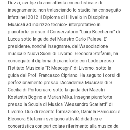
Dezzi, svolge da anni attività concertistica e di
i
insegnamento, non tralasciando lo studio: ha conseguito
p
a
infatti nel 2012 il Diploma di II livello in Discipline
l
Musicali ad indirizzo tecnico- interpretativo in
i
V
pianoforte, presso il Conservatorio “Luigi Boccherini” di
a
Lucca sotto la guida del Maestro Carlo Palese. E’
i
a
presidente, nonché insegnante, dell’Associazione
l
musicale Nuovi Suoni di Livorno. Eleonora Stefanini, ha
M
e
conseguito il diploma di pianoforte con Lode presso
n
l’Istituto Musicale “P. Mascagni” di Livorno, sotto la
ù
P
guida del Prof. Francesco Cipriano. Ha seguito i corsi di
r
perfezionamento presso l’Accademia Musicale di S.
i
n
Cecilia di Portogruaro sotto la guida dei Maestri
c
Kostantin Bogino e Marian Mika. Insegna pianoforte
i
p
presso la Scuola di Musica “Alessandro Scarlatti” di
a
Livorno. Duo di recente formazione, Daniela Panicucci e
l
Eleonora Stefanini svolgono attività didattica e
e
V
concertistica con particolare riferimento alla musica da
a