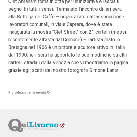
Clet Abraham torna in città per un’iniziativa e lascia il
i
segno. In tutti i sensi. Terminato l’incontro di ieri sera
p
a
alla Bottega del Caffè – organizzato dall’associazione
l
lavoratori comunali, in viale Caprera, dove è stata
i
V
inaugurata la mostra “Clet Street” con 21 cartelli (messi
a
recentemente all’asta dal Comune) – l’artista
(
nato in
i
Bretagna nel 1966 è un pittore e scultore attivo in Italia
a
l
dal 1990
)
ieri sera ha apportato le sue modifiche su altri
M
cartelli stradali della Venezia che vi mostriamo in pagina
e
n
grazie agli scatti del nostro fotografo Simone Lanari.
ù
P
r
i
Riproduzione riservata
©
n
c
i
p
a
l
e
V
a