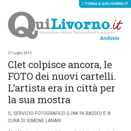
TORNA A QUILIVORNO.IT
Archivio
V
a
i
27 Luglio 2013
a
Clet colpisce ancora, le
i
c
o
FOTO dei nuovi cartelli.
n
t
L’artista era in città per
e
n
la sua mostra
u
t
i
p
IL SERVIZIO FOTOGRAFICO (LINK IN BASSO) E’ A
r
CURA DI SIMONE LANARI
i
n
c