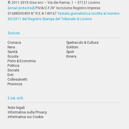
© 2011-2018 Gisa snc – Via dei Ramai, 1 – 57121 Livorno
i
i
[email protected]
P.IVA/C.F./N° Iscrizione Registro Imprese:
n
01688500493 N° R.E.A 149167
Testata giornalistica iscritta al numero
f
03/2011 del Registro Stampa del Tribunale di Livorno
o
n
Sezioni
d
o
Cronaca
Spettacolo & Cultura
Nera
Goldoni
Sanità
Sport
Scuola
Itinera
Porto & Economia
Politica
Sociale
Enti
Collesalvetti
Provincia
Link utili
Note legali
Informativa sulla Privacy
Informativa sui Cookie